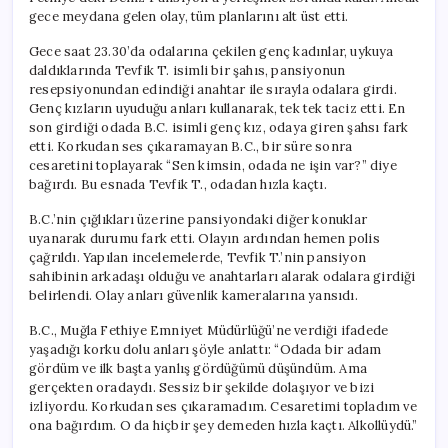
gece meydana gelen olay, tüm planlarını alt üst etti.
Gece saat 23.30’da odalarına çekilen genç kadınlar, uykuya
daldıklarında Tevfik T. isimli bir şahıs, pansiyonun
resepsiyonundan edindiği anahtar ile sırayla odalara girdi.
Genç kızların uyuduğu anları kullanarak, tek tek taciz etti. En
son girdiği odada B.C. isimli genç kız, odaya giren şahsı fark
etti. Korkudan ses çıkaramayan B.C., bir süre sonra
cesaretini toplayarak “Sen kimsin, odada ne işin var?” diye
bağırdı. Bu esnada Tevfik T., odadan hızla kaçtı.
B.C.’nin çığlıkları üzerine pansiyondaki diğer konuklar
uyanarak durumu fark etti. Olayın ardından hemen polis
çağrıldı. Yapılan incelemelerde, Tevfik T.’nin pansiyon
sahibinin arkadaşı olduğu ve anahtarları alarak odalara girdiği
belirlendi. Olay anları güvenlik kameralarına yansıdı.
B.C., Muğla Fethiye Emniyet Müdürlüğü’ne verdiği ifadede
yaşadığı korku dolu anları şöyle anlattı: “Odada bir adam
gördüm ve ilk başta yanlış gördüğümü düşündüm. Ama
gerçekten oradaydı. Sessiz bir şekilde dolaşıyor ve bizi
izliyordu. Korkudan ses çıkaramadım. Cesaretimi topladım ve
ona bağırdım. O da hiçbir şey demeden hızla kaçtı. Alkollüydü.”