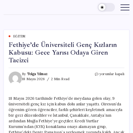
Skip
to
content
EĞITIM
Fethiye’de Üniversiteli Genç Kızların
Kabusu: Gece Yarısı Odaya Giren
Tacizci
Fethiye’de
By
Tolga Yılmaz
yorumlar kapalı
Üniversiteli
18 Mayıs 2026
2 Min Read
Genç
Kızların
Kabusu:
18 Mayıs 2026 tarihinde Fethiye’de meydana gelen olay, 9
Gece
üniversiteli genç kız için kabus dolu anlar yaşattı. Giresun’da
Yarısı
Odaya
öğrenim gören öğrenciler, farklı şehirleri keşfetmek amacıyla
Giren
bir gezi düzenlediler ve İstanbul, Çanakkale, Antalya’nın
Tacizci
ardından Muğla Fethiye’ye geçtiler. Kredi Yurtlar
için
Kurumu’ndan (KYK) konaklama onayı alamayan grup,
Fethiye’deki Deniz Pansiyon’a yerleşmek zorunda kaldı. Ancak