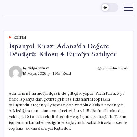
Skip
to
content
EĞITIM
İspanyol Kirazı Adana’da Değere
Dönüştü: Kilosu 4 Euro’ya Satılıyor
İspanyol
By
Tolga Yılmaz
yorumlar kapalı
Kirazı
18 Mayıs 2026
1 Min Read
Adana’da
Değere
Dönüştü:
Adana’nın İmamoğlu ilçesinde çiftçilik yapan Fatih Kara, 5 yıl
Kilosu
önce İspanya’dan getirttiği kiraz fidanlarını toprakla
4
Euro’ya
buluşturdu. Geçen yıl yaşanan don ve dolu olayları nedeniyle
Satılıyor
beklediği verimi alamayan üretici, bu yıl 15 dönümlük alanda
için
yaklaşık 10 tonluk rekolte hedefiyle çalışmalara başladı. Tarım
işçilerinin türküleri eşliğinde başlayan hasatta, kirazlar özenle
toplanarak kasalara yerleştirildi.