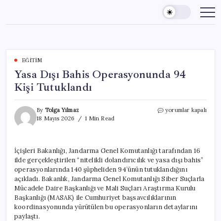
Skip
to
content
EĞITIM
Yasa Dışı Bahis Operasyonunda 94
Kişi Tutuklandı
Yasa
By
Tolga Yılmaz
yorumlar kapalı
Dışı
18 Mayıs 2026
1 Min Read
Bahis
Operasyonunda
94
İçişleri Bakanlığı, Jandarma Genel Komutanlığı tarafından 16
Kişi
ilde gerçekleştirilen “nitelikli dolandırıcılık ve yasa dışı bahis”
Tutuklandı
için
operasyonlarında 140 şüpheliden 94’ünün tutuklandığını
açıkladı. Bakanlık, Jandarma Genel Komutanlığı Siber Suçlarla
Mücadele Daire Başkanlığı ve Mali Suçları Araştırma Kurulu
Başkanlığı (MASAK) ile Cumhuriyet başsavcılıklarının
koordinasyonunda yürütülen bu operasyonların detaylarını
paylaştı.