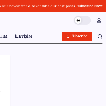
o our newsletter & never miss our best posts.
Subscribe Now!
TIM
İLETİŞİM
Subscribe
SON YAZILAR
ı
‘Çerçeve yasa’ teklifi TBMM’de… MHP’li Feti
Yıldız’dan ‘Demirtaş’ sorusuna yanıt: