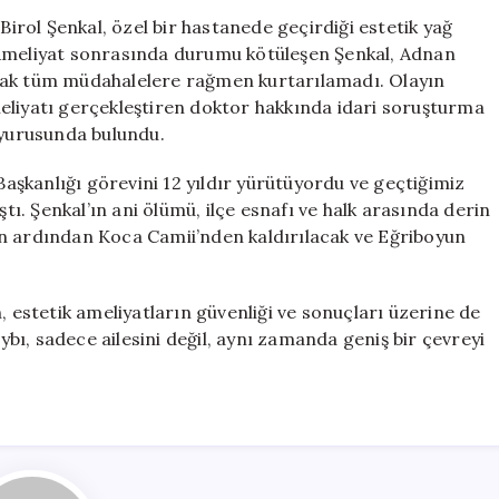
Kaybeden
Birol Şenkal, özel bir hastanede geçirdiği estetik yağ
Oda
 Ameliyat sonrasında durumu kötüleşen Şenkal, Adnan
Başkanı
cak tüm müdahalelere rağmen kurtarılamadı. Olayın
İçin
eliyatı gerçekleştiren doktor hakkında idari soruşturma
Soruşturma
uyurusunda bulundu.
Başlatıldı
için
 Başkanlığı görevini 12 yıldır yürütüyordu ve geçtiğimiz
. Şenkal’ın ani ölümü, ilçe esnafı ve halk arasında derin
ın ardından Koca Camii’nden kaldırılacak ve Eğriboyun
ken, estetik ameliyatların güvenliği ve sonuçları üzerine de
ı, sadece ailesini değil, aynı zamanda geniş bir çevreyi