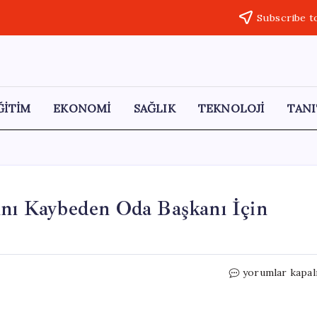
Subscribe t
ĞİTİM
EKONOMİ
SAĞLIK
TEKNOLOJİ
TANI
ını Kaybeden Oda Başkanı İçin
Estetik
yorumlar kapal
Ameliyat
Sonrası
Hayatını