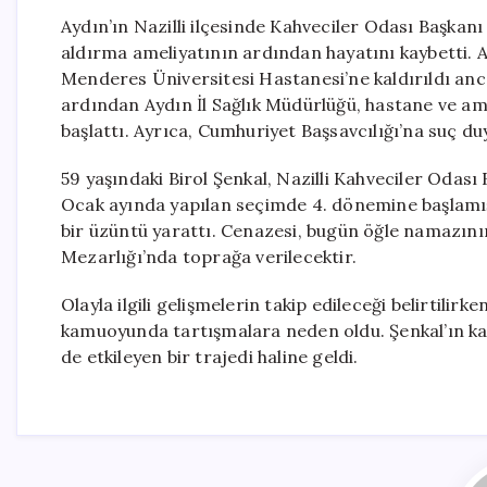
Aydın’ın Nazilli ilçesinde Kahveciler Odası Başkanı 
aldırma ameliyatının ardından hayatını kaybetti.
Menderes Üniversitesi Hastanesi’ne kaldırıldı an
ardından Aydın İl Sağlık Müdürlüğü, hastane ve am
başlattı. Ayrıca, Cumhuriyet Başsavcılığı’na suç d
59 yaşındaki Birol Şenkal, Nazilli Kahveciler Odası
Ocak ayında yapılan seçimde 4. dönemine başlamıştı
bir üzüntü yarattı. Cenazesi, bugün öğle namazın
Mezarlığı’nda toprağa verilecektir.
Olayla ilgili gelişmelerin takip edileceği belirtilir
kamuoyunda tartışmalara neden oldu. Şenkal’ın kayb
de etkileyen bir trajedi haline geldi.