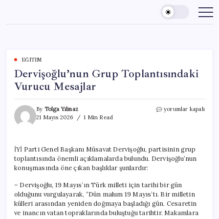
Skip
to
content
EĞITIM
Dervişoğlu’nun Grup Toplantısındaki
Vurucu Mesajlar
Dervişoğlu’nun
By
Tolga Yılmaz
yorumlar kapalı
Grup
21 Mayıs 2026
1 Min Read
Toplantısındaki
Vurucu
Mesajlar
İYİ Parti Genel Başkanı Müsavat Dervişoğlu, partisinin grup
için
toplantısında önemli açıklamalarda bulundu. Dervişoğlu’nun
konuşmasında öne çıkan başlıklar şunlardır:
– Dervişoğlu, 19 Mayıs’ın Türk milleti için tarihi bir gün
olduğunu vurgulayarak, “Dün malum 19 Mayıs’tı. Bir milletin
külleri arasından yeniden doğmaya başladığı gün. Cesaretin
ve inancın vatan topraklarında buluştuğu tarihtir. Makamlara