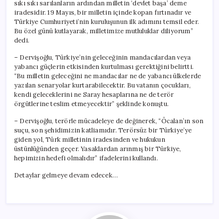
sıkı sıkı sarılanların ardından milletin ‘devlet başa’ deme
iradesidir. 19 Mayıs, bir milletin içinde kopan fırtınadır ve
Türkiye Cumhuriyeti’nin kuruluşunun ilk adımını temsil eder.
Bu özel günü kutlayarak, milletimize mutluluklar diliyorum”
dedi.
– Dervişoğlu, Türkiye’nin geleceğinin mandacılardan veya
yabancı güçlerin etkisinden kurtulması gerektiğini belirtti.
“Bu milletin geleceğini ne mandacılar ne de yabancı ülkelerde
yazılan senaryolar kurtarabilecektir. Bu vatanın çocukları,
kendi geleceklerini ne Saray hesaplarına ne de terör
örgütlerine teslim etmeyecektir” şeklinde konuştu.
– Dervişoğlu, terörle mücadeleye de değinerek, “Öcalan’ın son
suçu, son şehidimizin katliamıdır. Terörsüz bir Türkiye’ye
giden yol, Türk milletinin iradesinden ve hukukun
üstünlüğünden geçer. Yasaklardan arınmış bir Türkiye,
hepimizin hedefi olmalıdır” ifadelerini kullandı.
Detaylar gelmeye devam edecek…