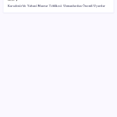
Karadeniz’de Yabani Mantar Tehlikesi: Uzmanlardan Önemli Uyarılar
SON YAZILAR
Çıkarılabilir Bataryalı Telefonlar Geri Dönüyor
Faizsiz ev ve araba alımına kısıtlama
ABD ile ticaret gerilimine rağmen artış: Çin malları
tüm dünyayı sarıyor
Döviz cinsi ticari kredilerde tarihi rekor
Altın fiyatlarında güçlü yükseliş sürüyor: Gram,