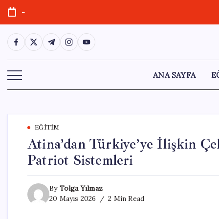
Skip
-
to
content
https://www.facebook.com/
https://twitter.com/
https://t.me/
https://www.instagram.com/
https://youtube.com/
ANA SAYFA
E
EĞITIM
Atina’dan Türkiye’ye İlişkin Çel
Patriot Sistemleri
By
Tolga Yılmaz
20 Mayıs 2026
2 Min Read