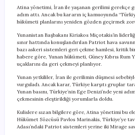
Atina yönetimi, İran ile yaşanan gerilimi gerekçe g
adım attı. Ancak bu kararın iç kamuoyunda “Türkiy
hükümeti planlarını yeniden gözden geçirmek zor
Yunanistan Başbakanı Kiriakos Miçotakis’in liderli
sınır hattında konuşlandırılan Patriot hava savunm
bazı askeri sistemleri geri çekme hamlesi, kritik 
habere göre, Yunan hükümeti, Güney Kıbrıs Rum Yö
uçaklarını da geri çekmeyi planlıyor.
Yunan yetkililer, İran ile gerilimin düşmesi sebeb
vurguladı. Ancak karar, Türkiye karşıtı gruplar tara
Yunan basını, Türkiye’nin Ege Denizi’nde yeni adı
çekmesinin eleştirildiği yorumlarla doldu.
Kulislere sızan bilgilere göre, Atina yönetimi bu el
Hükümet Sözcüsü Pavlos Marinakis, Türkiye’ye taviz
Adası’ndaki Patriot sistemleri yerine iki Mirage sa