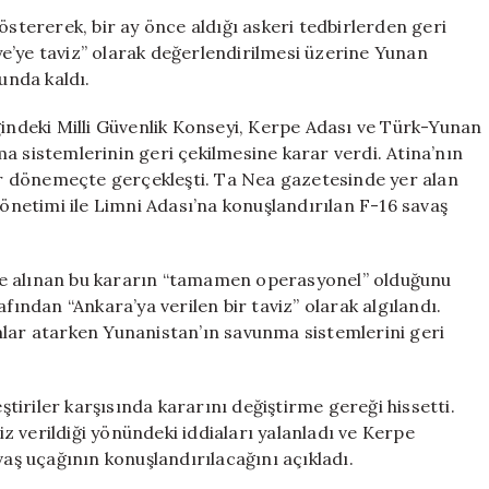
Adımlar:
östererek, bir ay önce aldığı askeri tedbirlerden geri
Savaş
e’ye taviz” olarak değerlendirilmesi üzerine Yunan
Uçakları
unda kaldı.
ve
Patriot
ğindeki Milli Güvenlik Konseyi, Kerpe Adası ve Türk-Yunan
Sistemleri
a sistemlerinin geri çekilmesine karar verdi. Atina’nın
için
bir dönemeçte gerçekleşti. Ta Nea gazetesinde yer alan
netimi ile Limni Adası’na konuşlandırılan F-16 savaş
iyle alınan bu kararın “tamamen operasyonel” olduğunu
fından “Ankara’ya verilen bir taviz” olarak algılandı.
mlar atarken Yunanistan’ın savunma sistemlerini geri
eştiriler karşısında kararını değiştirme gereği hissetti.
 verildiği yönündeki iddiaları yalanladı ve Kerpe
vaş uçağının konuşlandırılacağını açıkladı.