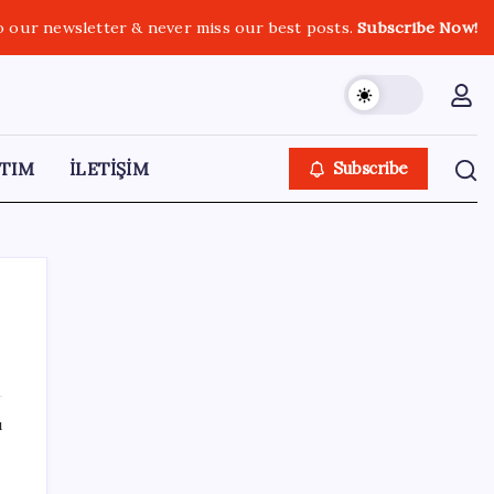
o our newsletter & never miss our best posts.
Subscribe Now!
TIM
İLETİŞİM
Subscribe
SON YAZILAR
ı
‘Çerçeve yasa’ teklifi TBMM’de… MHP’li Feti
Yıldız’dan ‘Demirtaş’ sorusuna yanıt: