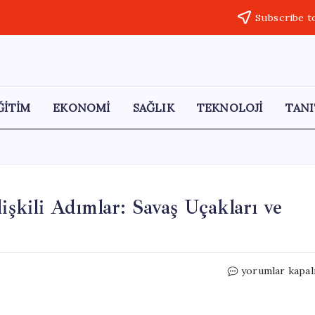
Subscribe t
ĞİTİM
EKONOMİ
SAĞLIK
TEKNOLOJİ
TANI
işkili Adımlar: Savaş Uçakları ve
Atina’dan
yorumlar kapal
Türkiye’ye
İlişkin
Çelişkili