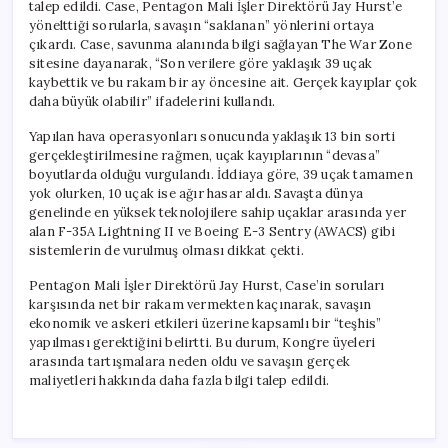
talep edildi. Case, Pentagon Mali İşler Direktörü Jay Hurst’e
yönelttiği sorularla, savaşın “saklanan” yönlerini ortaya
çıkardı. Case, savunma alanında bilgi sağlayan The War Zone
sitesine dayanarak, “Son verilere göre yaklaşık 39 uçak
kaybettik ve bu rakam bir ay öncesine ait. Gerçek kayıplar çok
daha büyük olabilir” ifadelerini kullandı.
Yapılan hava operasyonları sonucunda yaklaşık 13 bin sorti
gerçekleştirilmesine rağmen, uçak kayıplarının “devasa”
boyutlarda olduğu vurgulandı. İddiaya göre, 39 uçak tamamen
yok olurken, 10 uçak ise ağır hasar aldı. Savaşta dünya
genelinde en yüksek teknolojilere sahip uçaklar arasında yer
alan F-35A Lightning II ve Boeing E-3 Sentry (AWACS) gibi
sistemlerin de vurulmuş olması dikkat çekti.
Pentagon Mali İşler Direktörü Jay Hurst, Case’in soruları
karşısında net bir rakam vermekten kaçınarak, savaşın
ekonomik ve askeri etkileri üzerine kapsamlı bir “teşhis”
yapılması gerektiğini belirtti. Bu durum, Kongre üyeleri
arasında tartışmalara neden oldu ve savaşın gerçek
maliyetleri hakkında daha fazla bilgi talep edildi.