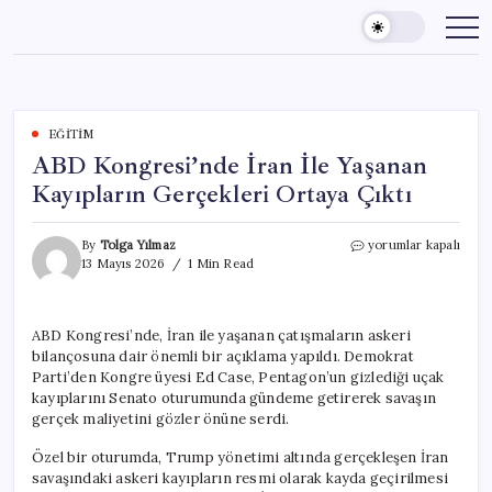
Skip
to
content
EĞITIM
ABD Kongresi’nde İran İle Yaşanan
Kayıpların Gerçekleri Ortaya Çıktı
ABD
By
Tolga Yılmaz
yorumlar kapalı
Kongresi’nde
13 Mayıs 2026
1 Min Read
İran
İle
Yaşanan
ABD Kongresi’nde, İran ile yaşanan çatışmaların askeri
Kayıpların
bilançosuna dair önemli bir açıklama yapıldı. Demokrat
Gerçekleri
Ortaya
Parti’den Kongre üyesi Ed Case, Pentagon’un gizlediği uçak
Çıktı
kayıplarını Senato oturumunda gündeme getirerek savaşın
için
gerçek maliyetini gözler önüne serdi.
Özel bir oturumda, Trump yönetimi altında gerçekleşen İran
savaşındaki askeri kayıpların resmi olarak kayda geçirilmesi