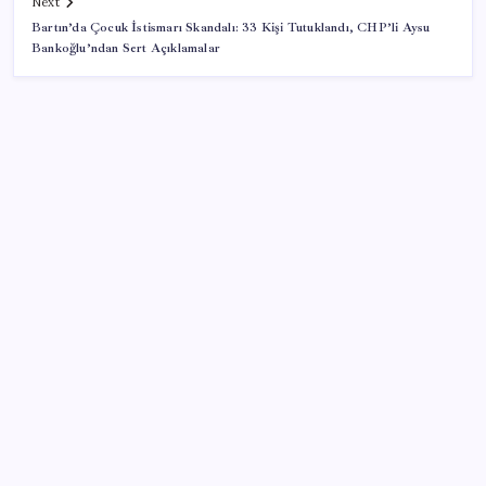
Next
Bartın’da Çocuk İstismarı Skandalı: 33 Kişi Tutuklandı, CHP’li Aysu
Bankoğlu’ndan Sert Açıklamalar
SON YAZILAR
‘Çerçeve yasa’ teklifi TBMM’de… MHP’li Feti
Yıldız’dan ‘Demirtaş’ sorusuna yanıt: ‘Bekleyin’
Enflasyon saatler sonra açıklanacak! Hemen
duyuracağız!
Kullanıcı sayısı 1 milyarı aştı
Konya’da başörtülü kadına saldırı iddiası: Şüpheli