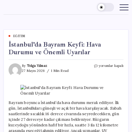
Skip
to
content
EĞITIM
İstanbul’da Bayram Keyfi: Hava
Durumu ve Önemli Uyarılar
İstanbul’da
By
Tolga Yılmaz
yorumlar kapalı
Bayram
27 Mayıs 2026
1 Min Read
Keyfi:
Hava
Durumu
ve
Önemli
Uyarılar
Bayram boyunca İstanbul’da hava durumu merak ediliyor. İlk
için
gün, İstanbulluları güneşli ve açık bir hava karşılayacak. Sabah
saatlerinde sıcaklık 16 derece civarında seyredecekken, gün
içinde 27 dereceye kadar çıkması bekleniyor. Rüzgarın
kuzeydoğu yönünden hafif bir hızla, saatte 3 ila 12 kilometre
arasında eseceği tahmin ediliyor. Ancak uzmanlar, UV