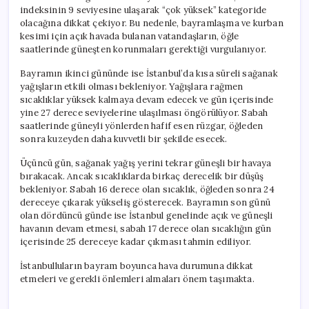
indeksinin 9 seviyesine ulaşarak “çok yüksek” kategoride
olacağına dikkat çekiyor. Bu nedenle, bayramlaşma ve kurban
kesimi için açık havada bulanan vatandaşların, öğle
saatlerinde güneşten korunmaları gerektiği vurgulanıyor.
Bayramın ikinci gününde ise İstanbul’da kısa süreli sağanak
yağışların etkili olması bekleniyor. Yağışlara rağmen
sıcaklıklar yüksek kalmaya devam edecek ve gün içerisinde
yine 27 derece seviyelerine ulaşılması öngörülüyor. Sabah
saatlerinde güneyli yönlerden hafif esen rüzgar, öğleden
sonra kuzeyden daha kuvvetli bir şekilde esecek.
Üçüncü gün, sağanak yağış yerini tekrar güneşli bir havaya
bırakacak. Ancak sıcaklıklarda birkaç derecelik bir düşüş
bekleniyor. Sabah 16 derece olan sıcaklık, öğleden sonra 24
dereceye çıkarak yükseliş gösterecek. Bayramın son günü
olan dördüncü günde ise İstanbul genelinde açık ve güneşli
havanın devam etmesi, sabah 17 derece olan sıcaklığın gün
içerisinde 25 dereceye kadar çıkması tahmin ediliyor.
İstanbulluların bayram boyunca hava durumuna dikkat
etmeleri ve gerekli önlemleri almaları önem taşımakta.