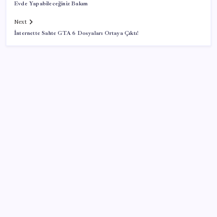
Evde Yapabileceğiniz Bakım
Next
İnternette Sahte GTA 6 Dosyaları Ortaya Çıktı!
SON YAZILAR
Döviz cinsi ticari kredilerde tarihi rekor
Altın fiyatlarında güçlü yükseliş sürüyor: Gram,
çeyrek ve Cumhuriyet altını bugün ne kadar oldu?
Güncel altın fiyatları 7 Ağustos 2026 Cuma…
‘Çerçeve yasa’ teklifi TBMM’de… MHP’li Feti