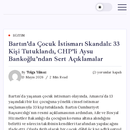
Skip
to
content
EĞITIM
Bartın’da Çocuk İstismarı Skandalı: 33
Kişi Tutuklandı, CHP’li Aysu
Bankoğlu’ndan Sert Açıklamalar
Bartın’da
By
Tolga Yılmaz
yorumlar kapalı
Çocuk
13 Mayıs 2026
2 Min Read
İstismarı
Skandalı:
33
Bartın’da yaşanan çocuk istismarı olayında, Amasra’da 13
Kişi
yaşındaki bir kız çocuğuna yönelik cinsel istismar
Tutuklandı,
CHP’li
suçlamasıyla 33 kişi tutuklandı. Bartın Cumhuriyet
Aysu
Başsavcılığı’nın resmi açıklamasının ardından, Aile ve Sosyal
Bankoğlu’ndan
Hizmetler Bakanlığı da çocuğun koruma altına alındığını
Sert
belirtti ve sürecin takibinin kendileri tarafından yapılacağını
Açıklamalar
ifade etti. Olayla ilgili olarak bir çocuk dâhil üç kişi adli kontrol