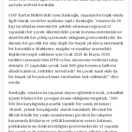
için
şartıyla serbest bırakıldı.
CHP Bartın Milletvekili Aysu Bankoğlu, yaşanan bu trajik olayla
ilgili olarak yazılı bir açıklama yaptı. Bankoğlu, “Amasra’da 36
kişi tarafından sistemli bir şekilde istismara uğrayan 13
yaşındaki bir çocuk, ülkemizdeki çocuk koruma sisteminin ne
denli büyük bir çöküş içerisinde olduğunu göstermektedir. Bu
durum, bir gecelik bir olay değil; bir buçuk yıl süren sistematik
bir karanlıktır. Mahkeme, mağdur ve sanıklar arasındaki
ilişkilerin tespit edilmesi için Ocak 2025 ile Mayıs 2026
tarihleri arasında tüm HTS ve baz istasyonu verilerini talep
etmiştir. 13 yaşındaki çocuk, tam 500 gün boyunca faillerin
elinde kalırken, yetkililer neredeydi? Bu çocuk nasıl oldu da
bir buçuk yıl boyunca kimse tarafından fark edilmedi?” diye
sordu.
Bankoğlu, Amasra’da yaşanan olayın eğitimden uzak, yoksulluk
içinde büyüyen bir çocuğun dramı olduğunu vurguladı. “300-
500 lira karşılığında pazarlık yapıldı; bir sanık istismarı
‘ekmek, yemek karşılığında’ olarak tanımladı. Normal bir
ülkede büyük bir yankı uyandırması gereken bu vahşetin
karşısında iktidarın ve yetkili kurumların sessiz kalması,
politikaların ne denli köreldiğini göstermektedir. 13 yaşında
bir çocuk ve 36 istismarcı; bu tablo sadece adli bir vakadan