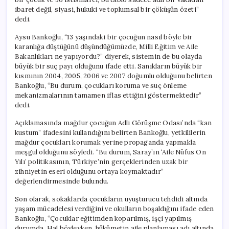
ibaret değil, siyasi, hukuki ve toplumsal bir çöküşün özeti”
dedi.
Aysu Bankoğlu, “13 yaşındaki bir çocuğun nasıl böyle bir
karanlığa düştüğünü düşündüğümüzde, Milli Eğitim ve Aile
Bakanlıkları ne yapıyordu?” diyerek, sistemin de bu olayda
büyük bir suç payı olduğunu ifade etti. Sanıkların büyük bir
kısmının 2004, 2005, 2006 ve 2007 doğumlu olduğunu belirten
Bankoğlu, “Bu durum, çocukları koruma ve suç önleme
mekanizmalarının tamamen iflas ettiğini göstermektedir”
dedi.
Açıklamasında mağdur çocuğun Adli Görüşme Odası’nda “kan
kustum” ifadesini kullandığını belirten Bankoğlu, yetkililerin
mağdur çocukları korumak yerine propaganda yapmakla
meşgul olduğunu söyledi. “Bu durum, Saray’ın ‘Aile Nüfus On
Yılı’ politikasının, Türkiye’nin gerçeklerinden uzak bir
zihniyetin eseri olduğunu ortaya koymaktadır”
değerlendirmesinde bulundu.
Son olarak, sokaklarda çocukların uyuşturucu tehdidi altında
yaşam mücadelesi verdiğini ve okulların boşaldığını ifade eden
Bankoğlu, “Çocuklar eğitimden koparılmış, işçi yapılmış
durumda. Hal böyleyken, hükümetin aile planlaması adı altında