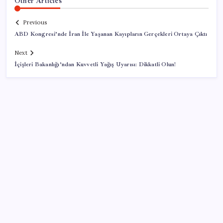
Other Articles
Previous
ABD Kongresi’nde İran İle Yaşanan Kayıpların Gerçekleri Ortaya Çıktı
Next
İçişleri Bakanlığı’ndan Kuvvetli Yağış Uyarısı: Dikkatli Olun!
SON YAZILAR
Parayla sebze alamayacağız
Google Pixel Watch 5 Sızdırıldı: İşte Detaylar