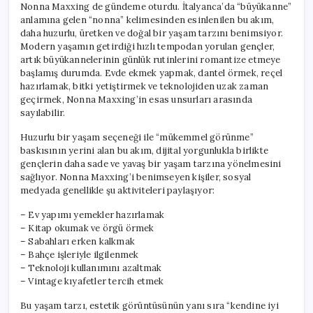
Nonna Maxxing de gündeme oturdu. İtalyanca’da “büyükanne”
anlamına gelen “nonna” kelimesinden esinlenilen bu akım,
daha huzurlu, üretken ve doğal bir yaşam tarzını benimsiyor.
Modern yaşamın getirdiği hızlı tempodan yorulan gençler,
artık büyükannelerinin günlük rutinlerini romantize etmeye
başlamış durumda. Evde ekmek yapmak, dantel örmek, reçel
hazırlamak, bitki yetiştirmek ve teknolojiden uzak zaman
geçirmek, Nonna Maxxing’in esas unsurları arasında
sayılabilir.
Huzurlu bir yaşam seçeneği ile “mükemmel görünme”
baskısının yerini alan bu akım, dijital yorgunlukla birlikte
gençlerin daha sade ve yavaş bir yaşam tarzına yönelmesini
sağlıyor. Nonna Maxxing’i benimseyen kişiler, sosyal
medyada genellikle şu aktiviteleri paylaşıyor:
– Ev yapımı yemekler hazırlamak
– Kitap okumak ve örgü örmek
– Sabahları erken kalkmak
– Bahçe işleriyle ilgilenmek
– Teknoloji kullanımını azaltmak
– Vintage kıyafetler tercih etmek
Bu yaşam tarzı, estetik görüntüsünün yanı sıra “kendine iyi