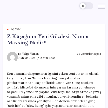
Skip
to
content
EĞITIM
Z Kuşağının Yeni Gözdesi: Nonna
Maxxing Nedir?
Z
By
Tolga Yılmaz
yorumlar kapalı
Kuşağının
9 Mayıs 2026
2 Min Read
Yeni
Gözdesi:
Nonna
Son zamanlarda gençlerin ilgisini çeken yeni bir akım olarak
Maxxing
karşımıza çıkan “Nonna Maxxing”, sosyal medya
Nedir?
için
platformlarında hızla popülerlik kazanıyor. Genç nesil, bu
akımla birlikte büyükannelerinin yaşam tarzına yönelmeye
başladı. Ev yemekleri yapma, erken uyuma, örgü örme ve yavaş
yaşamı benimseme gibi unsurlar, bu yeni trendin en belirgin
özellikleri arasında yer alıyor. Son dönemlerde “clean girl”,
“soft life” ve “slow living” gibi yaşam tarzlarının ardından,