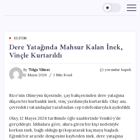
Skip
to
content
EĞITIM
Dere Yatağında Mahsur Kalan İnek,
Vinçle Kurtarıldı
Dere
By
Tolga Yılmaz
yorumlar kapalı
Yatağında
12 Mayıs 2026
1 Min Read
Mahsur
Kalan
İnek,
Rize’nin Güneysu ilçesinde, çay bahçesinden dere yatağına
Vinçle
düşen bir kurbanlık inek, vinç yardımıyla kurtarıldı. Olay anı,
Kurtarıldı
için
çevredeki vatandaşlar tarafından cep telefonlarıyla kaydedildi.
Olay, 12 Mayıs 2026 tarihinde öğle saatlerinde Yeniköy’de
gerçekleşti. İddialara göre, ahıra giren bir kişi nedeniyle
korkan inek, bağlı olduğu ipi kopararak kaçmaya başladı.
Eğimli bir arazide dengesini kaybeden inek, dere yatağına