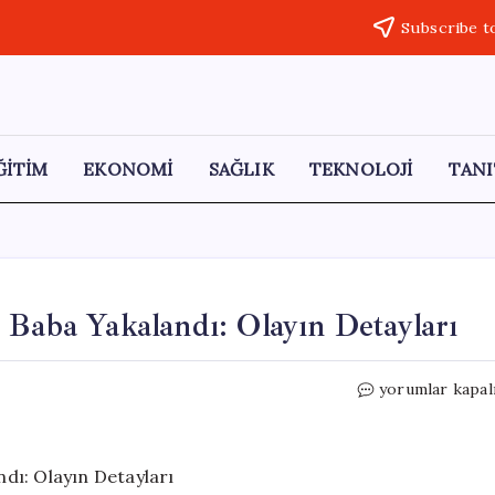
Subscribe t
ĞİTİM
EKONOMİ
SAĞLIK
TEKNOLOJİ
TANI
 Baba Yakalandı: Olayın Detayları
Üç
yorumlar kapal
Yaşındaki
Kızını
Rehin
Alan