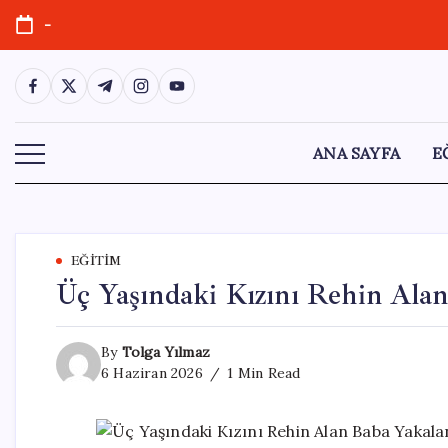
Skip
-
to
content
https://www.facebook.com/
https://twitter.com/
https://t.me/
https://www.instagram.com/
https://youtube.com/
ANA SAYFA
E
EĞITIM
Üç Yaşındaki Kızını Rehin Alan
By
Tolga Yılmaz
6 Haziran 2026
1 Min Read