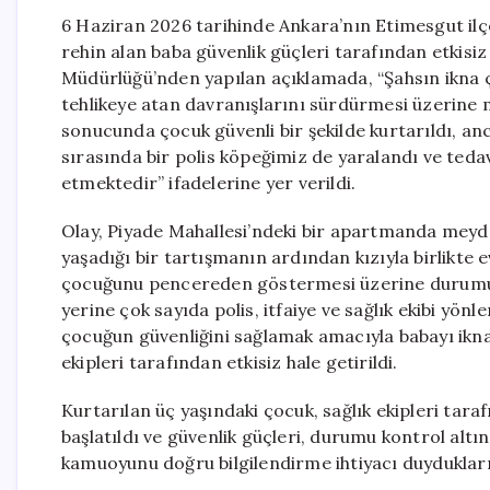
6 Haziran 2026 tarihinde Ankara’nın Etimesgut ilç
rehin alan baba güvenlik güçleri tarafından etkisiz
Müdürlüğü’nden yapılan açıklamada, “Şahsın ikna
tehlikeye atan davranışlarını sürdürmesi üzerin
sonucunda çocuk güvenli bir şekilde kurtarıldı, anca
sırasında bir polis köpeğimiz de yaralandı ve tedavi
etmektedir” ifadelerine yer verildi.
Olay, Piyade Mahallesi’ndeki bir apartmanda meyda
yaşadığı bir tartışmanın ardından kızıyla birlikte 
çocuğunu pencereden göstermesi üzerine durumu 11
yerine çok sayıda polis, itfaiye ve sağlık ekibi yönl
çocuğun güvenliğini sağlamak amacıyla babayı ikna
ekipleri tarafından etkisiz hale getirildi.
Kurtarılan üç yaşındaki çocuk, sağlık ekipleri tara
başlatıldı ve güvenlik güçleri, durumu kontrol altın
kamuoyunu doğru bilgilendirme ihtiyacı duydukların