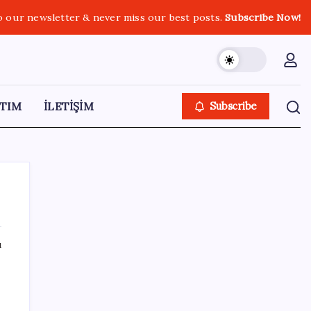
o our newsletter & never miss our best posts.
Subscribe Now!
TIM
İLETİŞİM
Subscribe
ı
SON YAZILAR
Parayla sebze alamayacağız