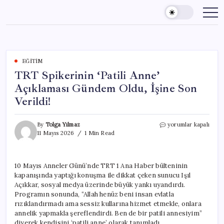
Skip
to
content
EĞITIM
TRT Spikerinin ‘Patili Anne’
Açıklaması Gündem Oldu, İşine Son
Verildi!
TRT
By
Tolga Yılmaz
yorumlar kapalı
Spikerinin
11 Mayıs 2026
1 Min Read
‘Patili
Anne’
Açıklaması
10 Mayıs Anneler Günü’nde TRT 1 Ana Haber bülteninin
Gündem
kapanışında yaptığı konuşma ile dikkat çeken sunucu Işıl
Oldu,
İşine
Açıkkar, sosyal medya üzerinde büyük yankı uyandırdı.
Son
Programın sonunda, “Allah henüz beni insan evlatla
Verildi!
rızıklandırmadı ama sessiz kullarına hizmet etmekle, onlara
için
annelik yapmakla şereflendirdi. Ben de bir patili annesiyim”
diyerek kendisini ‘patili anne’ olarak tanımladı.