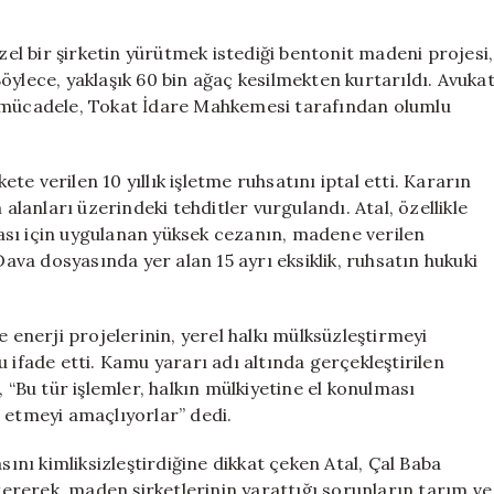
Sonuçlandı:
60
özel bir şirketin yürütmek istediği bentonit madeni projesi,
Bin
 Böylece, yaklaşık 60 bin ağaç kesilmekten kurtarıldı. Avuka
Ağaç
i mücadele, Tokat İdare Mahkemesi tarafından olumlu
Kurtarıldı**
için
e verilen 10 yıllık işletme ruhsatını iptal etti. Kararın
 alanları üzerindeki tehditler vurgulandı. Atal, özellikle
ası için uygulanan yüksek cezanın, madene verilen
Dava dosyasında yer alan 15 ayrı eksiklik, ruhsatın hukuki
e enerji projelerinin, yerel halkı mülksüzleştirmeyi
 ifade etti. Kamu yararı adı altında gerçekleştirilen
 “Bu tür işlemler, halkın mülkiyetine el konulması
 etmeyi amaçlıyorlar” dedi.
nı kimliksizleştirdiğine dikkat çeken Atal, Çal Baba
rerek, maden şirketlerinin yarattığı sorunların tarım ve