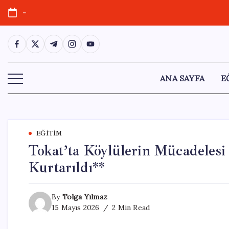
Skip
-
to
content
https://www.facebook.com/
https://twitter.com/
https://t.me/
https://www.instagram.com/
https://youtube.com/
ANA SAYFA
E
EĞITIM
Tokat’ta Köylülerin Mücadelesi
Kurtarıldı**
By
Tolga Yılmaz
15 Mayıs 2026
2 Min Read