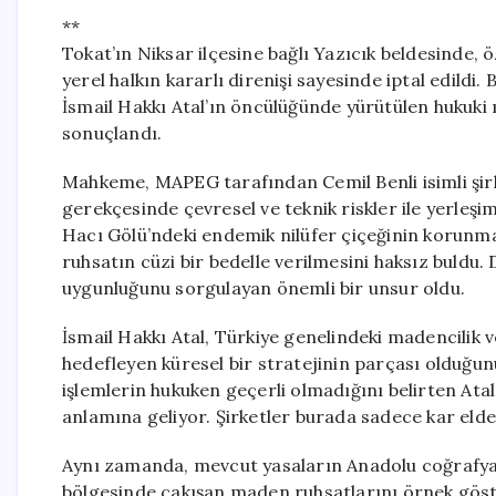
**
Tokat’ın Niksar ilçesine bağlı Yazıcık beldesinde, 
yerel halkın kararlı direnişi sayesinde iptal edildi.
İsmail Hakkı Atal’ın öncülüğünde yürütülen hukuk
sonuçlandı.
Mahkeme, MAPEG tarafından Cemil Benli isimli şirket
gerekçesinde çevresel ve teknik riskler ile yerleşim
Hacı Gölü’ndeki endemik nilüfer çiçeğinin korunm
ruhsatın cüzi bir bedelle verilmesini haksız buldu. 
uygunluğunu sorgulayan önemli bir unsur oldu.
İsmail Hakkı Atal, Türkiye genelindeki madencilik v
hedefleyen küresel bir stratejinin parçası olduğunu
işlemlerin hukuken geçerli olmadığını belirten Atal,
anlamına geliyor. Şirketler burada sadece kar elde
Aynı zamanda, mevcut yasaların Anadolu coğrafyası
bölgesinde çakışan maden ruhsatlarını örnek göste