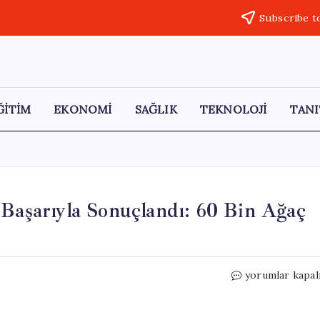
Subscribe t
ĞİTİM
EKONOMİ
SAĞLIK
TEKNOLOJİ
TANI
 Başarıyla Sonuçlandı: 60 Bin Ağaç
Tokat’ta
yorumlar kapal
Köylülerin
Mücadelesi
Başarıyla