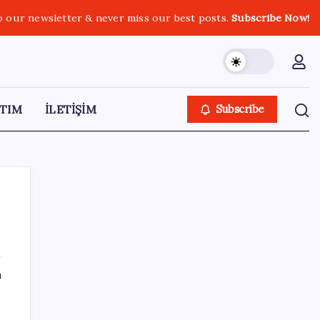
o our newsletter & never miss our best posts.
Subscribe Now!
TIM
İLETİŞİM
Subscribe
SON YAZILAR
ı
‘Çerçeve yasa’ teklifi TBMM’de… MHP’li Feti
Yıldız’dan ‘Demirtaş’ sorusuna yanıt: