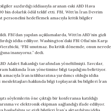
Witt
ilgiler sızdırdığı iddiasıyla aranan eski ABD Hava
İçin
 bin dolarlık ödül teklif etti. FBI, Witt’in İran Devrim
200
rat personelini hedeflemek amacıyla kritik bilgiler
Bin
Dolar
Ödül:
irildi. FBI’dan yapılan açıklamalarda, Witt’in ABD’nin gizli
İran’a
rdığı iddia ediliyor. Washington’daki FBI Ofisi’nin Karşı
Kaçtı
l Wierzbicki, “FBI unutmaz. Bu kritik dönemde, onun nered
için
uğuna inanıyoruz.” dedi.
BD Adalet Bakanlığı tarafından yöneltilmişti. Savcılar,
ram hakkında İran yönetimine bilgi taşıdığını belirtiyor.
k amacıyla İran istihbaratına yardımcı olduğu iddia
 meslektaşları hakkında bilgi toplayarak bu bilgileri İran
ıtı söylemlerin öne çıktığı bir konferansa katıldığı
e barınma ve elektronik ekipman sağlandığı ifade ediliyor.
başladığını ve gizli bilgileri İran’a aktardığını iddia