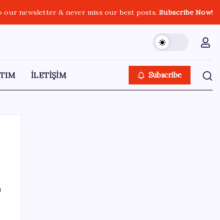
o our newsletter & never miss our best posts.
Subscribe Now!
TIM
İLETİŞİM
Subscribe
SON YAZILAR
ı
‘Çerçeve yasa’ teklifi TBMM’de… MHP’li Feti
Yıldız’dan ‘Demirtaş’ sorusuna yanıt: