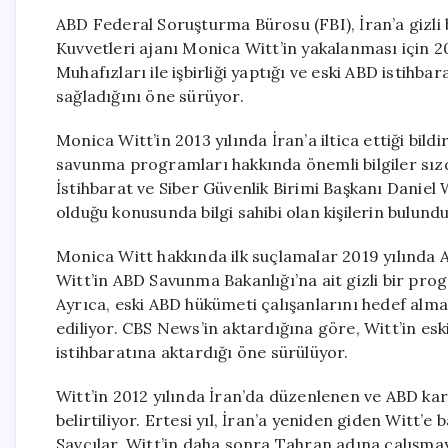
ABD Federal Soruşturma Bürosu (FBI), İran’a gizli b
Kuvvetleri ajanı Monica Witt’in yakalanması için 200
Muhafızları ile işbirliği yaptığı ve eski ABD istihba
sağladığını öne sürüyor.
Monica Witt’in 2013 yılında İran’a iltica ettiği bild
savunma programları hakkında önemli bilgiler sızdı
İstihbarat ve Siber Güvenlik Birimi Başkanı Danie
olduğu konusunda bilgi sahibi olan kişilerin bulund
Monica Witt hakkında ilk suçlamalar 2019 yılında A
Witt’in ABD Savunma Bakanlığı’na ait gizli bir prog
Ayrıca, eski ABD hükümeti çalışanlarını hedef alma
ediliyor. CBS News’in aktardığına göre, Witt’in eski
istihbaratına aktardığı öne sürülüyor.
Witt’in 2012 yılında İran’da düzenlenen ve ABD karş
belirtiliyor. Ertesi yıl, İran’a yeniden giden Witt’
Savcılar, Witt’in daha sonra Tahran adına çalışmaya 