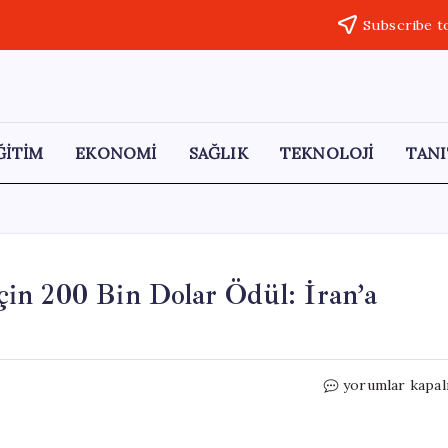
Subscribe t
ĞİTİM
EKONOMİ
SAĞLIK
TEKNOLOJİ
TANI
in 200 Bin Dolar Ödül: İran’a
Eski
yorumlar kapal
ABD
Ajanı
Monica