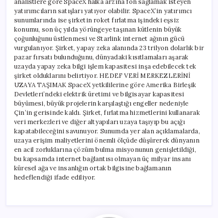
analistlere göre SpaceX halka arzına fon sağlamak isteyen
yatırımcıların satışları yatıyor olabilir. SpaceX’in yatırımcı
sunumlarında ise şirketin roket fırlatma işindeki eşsiz
konumu, son üç yılda yörüngeye taşınan kütlenin büyük
çoğunluğunu üstlenmesi ve Starlink internet ağının gücü
vurgulanıyor. Şirket, yapay zeka alanında 23 trilyon dolarlık bir
pazar fırsatı bulunduğunu, dünyadaki kısıtlamaları aşarak
uzayda yapay zeka bilgi işlem kapasitesi inşa edebilecek tek
şirket olduklarını belirtiyor. HEDEF VERİ MERKEZLERİNİ
UZAYA TAŞIMAK SpaceX yetkililerine göre Amerika Birleşik
Devletleri’ndeki elektrik üretimi ve bilgisayar kapasitesi
büyümesi, büyük projelerin karşılaştığı engeller nedeniyle
Çin’in gerisinde kaldı. Şirket, fırlatma hizmetlerini kullanarak
veri merkezleri ve diğer altyapıları uzaya taşıyıp bu açığı
kapatabileceğini savunuyor. Sunumda yer alan açıklamalarda,
uzaya erişim maliyetlerini önemli ölçüde düşürerek dünyanın
en acil zorluklarına çözüm bulma misyonunun genişletildiği,
bu kapsamda internet bağlantısı olmayan üç milyar insanı
küresel ağa ve insanlığın ortak bilgisine bağlamanın
hedeflendiği ifade ediliyor.