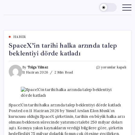
Skip
to
content
HABER
SpaceX’in tarihi halka arzında talep
beklentiyi dörde katladı
SpaceX’in
By
Tolga Yılmaz
yorumlar kapalı
tarihi
11 Haziran 2026
2 Min Read
halka
arzında
talep
beklentiyi
dörde
katladı
SpaceX’in tarihi halka arzında talep beklentiyi dörde katladı
için
Posted on 11 Haziran 2026 by Yusuf Arslan Elon Musk’ın
kurucusu olduğu SpaceX şirketinin, tarihin en büyük halka arzı
olması beklenen sürecinde yatırımcı talebi 250 milyar doları
aştı. Konuya yakın kaynakların verdiği bilgilere göre, şirketin
hedeflediği 75 milyar dolarlık fonun çok ötesine geçilirken,