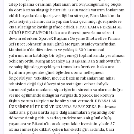
talep toplama oranının planlanan arz büyüklüğünün üç buçuk
ila dört katına ulaştığı belirtildi. Uzun vadeli yatırım fonlarının
ciddi boyutlarda sipariş verdiği bu süreçte, Elon Musk’ın da
potansiyel yatırımcılarla yapılan bazı çevrimiçi görüşmelere
kısa süreliğine katıldığı ifade edildi. FİYATLAMA PERŞEMBE
GÜNÜ BEKLENİYOR Halka arz öncesi pazarlama süreci
devam ederken, SpaceX Başkanı Gwynne Shotwell ve Finans
Şefi Bret Johnsen’in salı günü Morgan Stanley tarafından
Manhattan’da düzenlenen ve yaklaşık 300 kurumsal
yatırımcının katıldığı bir öğle yemeği toplantısında yer alması
bekleniyordu. Morgan Stanley Eş Başkanı Dan Simkowitz’in
ev sahipliğinde gerçekleşen temaslar sürerken, halka arz
fiyatının perşembe günü öğleden sonra netleşmesi
öngörülüyor. Yetkililer, mevcut katılım rakamlarının nihai
tahsisleri değil ilgi düzeyini yansıttığını ve bazı büyük
kurumsal yatırımcıların siparişlerini sürecin sonlarına doğru
verme eğiliminde olduğunu vurguladı. SpaceX ise konuya
ilişkin yorum taleplerine henüz yanıt vermedi. PİYASALAR
ÜZERİNDEKİ ETKİSİ VE UZAYDA YAPAY ZEKA Bu devasa
halka arz, piyasalarda aşırı dalgalanmaların yaşandığı bir
döneme denk geldi. Nasdaq endeksinin salı günü düşüş
yaşaması ve Bitcoin’in ocak ayındaki zirvesinin yüzde 37
altına inmesiyle dikkat çeken hareketliliğin ardında, bazı