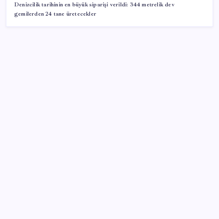
Denizcilik tarihinin en büyük siparişi verildi: 344 metrelik dev
gemilerden 24 tane üretecekler
SON YAZILAR
Google Pixel Watch 5 Sızdırıldı: İşte Detaylar
Pixel Telefonlara Yapay Zeka Destekli Saat
Tasarımları Geliyor
Çıkarılabilir Bataryalı Telefonlar Geri Dönüyor
Faizsiz ev ve araba alımına kısıtlama
ABD ile ticaret gerilimine rağmen artış: Çin malları