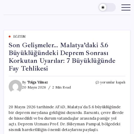
Skip
to
content
EĞITIM
Son Gelişmeler… Malatya’daki 5.6
Büyüklüğündeki Deprem Sonrası
Korkutan Uyarılar: 7 Büyüklüğünde
Fay Tehlikesi
Son
By
Tolga Yılmaz
yorumlar kapalı
Gelişmeler…
20 Mayıs 2026
2 Min Read
Malatya’daki
5.6
Büyüklüğündeki
20 Mayıs 2026 tarihinde AFAD, Malatya’da 5.6 büyüklüğünde
Deprem
bir deprem meydana geldiğini duyurdu. Sarsıntı, çevre illerde
Sonrası
Korkutan
de hissedildi ve bu durum vatandaşlar arasında paniğe yol
Uyarılar:
açtı. Deprem Uzmanı Prof. Dr. Süleyman Pampal, bölgedeki
7
sismik hareketliliğin önemli detaylarını paylaştı.
Büyüklüğünde