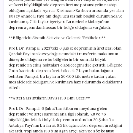
ve üzeri büyüklüğünde deprem üretme potansiyeline sahip
olduğunu açıkladı. Ayrıca, Erzincan-Karlıova arasında yer alan
Kuzey Anadolu Fayı’nın doğu ucu sismik boşluk durumunda ve
kırılmamış 7’lik faylar içeriyor. Bu nedenle Malatya’nın
deprem açısından hassas bir bölge olduğunu vurguladı.
**Bölgedeki Sismik Aktivite ve Gelecek Tehlikeleri**
Prof. Dr. Pampal, 2023’teki 6 Şubat depreminin üreticisi olan
Çardak Fayı’nın kuzeydoğu ucundaki transferin maksimum
düzeyde olduğunu ve bu bölgelerin bir sonraki büyük
depremlerin çıkış noktaları olabileceğini dile getirdi. Bölgede
7’nin üzerinde deprem üretebilecek 7 fayın bulunduğunu
belirten Pampal, bu fayların 50-100 kilometre kadar yakın
mesafelerde olduğunu ve kırılmaya hazır durumda olduklarını
ekledi.
**Artçı Sarsıntıların Sayısı 150 Bini Geçti**
Prof. Dr. Pampal, 6 Şubat’tan itibaren meydana gelen
depremler ve artçı sarsıntılarla ilgili olarak, 7.8 ve 7.6
büyüklüğündeki iki büyük depremin ardından 20 Şubat’ta
Antakya Fayı’nın kırılarak 6.5’lik üçüncü bir deprem ürettiğini
aktardı. Toplamda 150 bini aşan artçı aktivite söz konusu