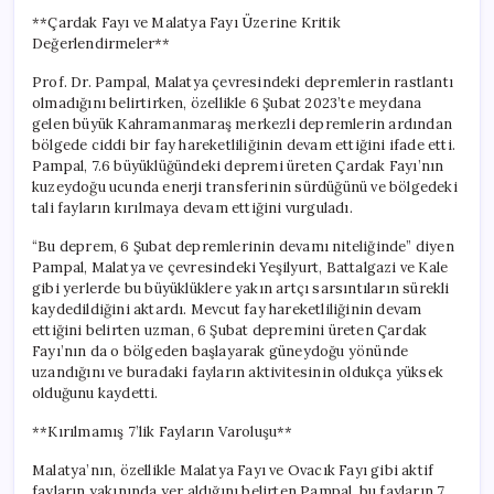
Fay
**Çardak Fayı ve Malatya Fayı Üzerine Kritik
Tehlikesi
Değerlendirmeler**
için
Prof. Dr. Pampal, Malatya çevresindeki depremlerin rastlantı
olmadığını belirtirken, özellikle 6 Şubat 2023’te meydana
gelen büyük Kahramanmaraş merkezli depremlerin ardından
bölgede ciddi bir fay hareketliliğinin devam ettiğini ifade etti.
Pampal, 7.6 büyüklüğündeki depremi üreten Çardak Fayı’nın
kuzeydoğu ucunda enerji transferinin sürdüğünü ve bölgedeki
tali fayların kırılmaya devam ettiğini vurguladı.
“Bu deprem, 6 Şubat depremlerinin devamı niteliğinde” diyen
Pampal, Malatya ve çevresindeki Yeşilyurt, Battalgazi ve Kale
gibi yerlerde bu büyüklüklere yakın artçı sarsıntıların sürekli
kaydedildiğini aktardı. Mevcut fay hareketliliğinin devam
ettiğini belirten uzman, 6 Şubat depremini üreten Çardak
Fayı’nın da o bölgeden başlayarak güneydoğu yönünde
uzandığını ve buradaki fayların aktivitesinin oldukça yüksek
olduğunu kaydetti.
**Kırılmamış 7’lik Fayların Varoluşu**
Malatya’nın, özellikle Malatya Fayı ve Ovacık Fayı gibi aktif
fayların yakınında yer aldığını belirten Pampal, bu fayların 7