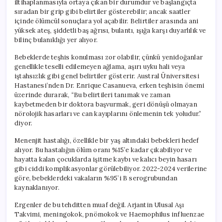
iltihaplanmasıyla ortaya çıkan bir durumdur ve başlangıçta
Oluşturan
sıradan bir grip gibi belirtiler gösterebilir; ancak saatler
Menenjit
içinde ölümcül sonuçlara yol açabilir. Belirtiler arasında ani
Vakaları
yüksek ateş, şiddetli baş ağrısı, bulantı, ışığa karşı duyarlılık ve
Artıyor
bilinç bulanıklığı yer alıyor.
için
Bebeklerde teşhis konulması zor olabilir, çünkü yenidoğanlar
genellikle teselli edilemeyen ağlama, aşırı uyku hali veya
iştahsızlık gibi genel belirtiler gösterir. Austral Üniversitesi
Hastanesi’nden Dr. Enrique Casanueva, erken teşhisin önemi
üzerinde durarak, “Bu belirtileri tanımak ve zaman
kaybetmeden bir doktora başvurmak, geri dönüşü olmayan
nörolojik hasarları ve can kayıplarını önlemenin tek yoludur.”
diyor.
Menenjit hastalığı, özellikle bir yaş altındaki bebekleri hedef
alıyor. Bu hastalığın ölüm oranı %15’e kadar çıkabiliyor ve
hayatta kalan çocuklarda işitme kaybı ve kalıcı beyin hasarı
gibi ciddi komplikasyonlar görülebiliyor. 2022-2024 verilerine
göre, bebeklerdeki vakaların %95’i B serogrubundan
kaynaklanıyor.
Ergenler de bu tehditten muaf değil. Arjantin Ulusal Aşı
Takvimi, meningokok, pnömokok ve Haemophilus influenzae