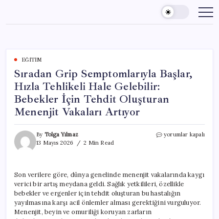
Skip
to
content
EĞITIM
Sıradan Grip Semptomlarıyla Başlar,
Hızla Tehlikeli Hale Gelebilir:
Bebekler İçin Tehdit Oluşturan
Menenjit Vakaları Artıyor
Sıradan
By
Tolga Yılmaz
yorumlar kapalı
Grip
13 Mayıs 2026
2 Min Read
Semptomlarıyla
Başlar,
Hızla
Son verilere göre, dünya genelinde menenjit vakalarında kaygı
Tehlikeli
verici bir artış meydana geldi. Sağlık yetkilileri, özellikle
Hale
Gelebilir:
bebekler ve ergenler için tehdit oluşturan bu hastalığın
Bebekler
yayılmasına karşı acil önlemler alması gerektiğini vurguluyor.
İçin
Menenjit, beyin ve omuriliği koruyan zarların
Tehdit