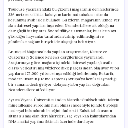
Toulouse yakınlarındaki bu gizemli mağaranın derinliklerinde,
336 metre uzaklıkta, kalsiyum karbonat tabakası altında
korunmuş ayak izleri bulundu. Bu izlerin, mağaranın içinde yer
alan dairesel yapıları inşa eden Neandertallere ait olduğuna
dair güçlü bir hipotez öne sürülüyor. Uzmanlar, bu izlerin ayı
gibi diğer hayvanlar tarafından tahrip edilmediğini ve
günümüze sağlam bir şekilde ulaştığını belirtiyor.
Bruniquel Mağarası’nda yapılan araştırmalar, Nature ve
Quaternary Science Reviews dergilerinde yayımlandı.
Araştırmaya göre, mağara içindeki dairesel yapılar, kasıtlı
olarak yerleştirilmiş yüzlerce dikit parçasından oluşuyor ve bu
yapıların 175.000 yıl önce inşa edildiği belirlenmiş. Bu tarih,
modern insanın (Homo sapiens) Avrupa’ya henüz ulaşmadığı
bir zamana denk geliyor, dolayısıyla bu yapılar doğrudan
Neandertallere atfediliyor.
Ayrıca Viyana Üniversitesi’nden Mareike Stahlschmidt, izlerin
mineralleşme sürecinin hızlı olması nedeniyle içinde biyolojik
materyal bulundurabileceğini ifade etti. Kalsit tabakasının
altına sızmış olan deri hücreleri, saç veya kan kalıntılarından
DNA analizi yapılma ihtimali üzerinde duruluyor.