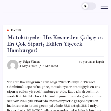
Skip
to
content
HABER
Motokuryeler Hız Kesmeden Çalışıyor:
En Çok Sipariş Edilen Yiyecek
Hamburger!
Motokuryeler
By
Tolga Yılmaz
yorumlar kapalı
Hız
14 Mayıs 2026
2 Min Read
Kesmeden
Çalışıyor:
En
Ticaret Bakanlığı’nın hazırladığı “2025 Türkiye e-Ticaret
Çok
Görünümü Raporu”na göre, motokuryeler aracılığıyla en çok
Sipariş
Edilen
sipariş edilen yiyecek hamburger oldu. Rapor, hızlı teslimat
Yiyecek
modeli ile birlikte bu sektörün büyüme hızını da gözler önüne
Hamburger!
seriyor. 2025 yılı itibarıyla, motokuryelerle gerçekleştirilen
için
hızlı ticaretin hacmi geçen yıl yüzde 55,6 artışla 388,7 milyar
liraya ulaştı. 2019-2025 yılları arasındaki yıllık bileşik büyüme