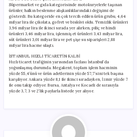
Süpermarket ve gıda kategorisinde motokuryelerle taşınan
ürünler, halkın beslenme alışkanlıklarındaki değişimi de
gösterdi. Bu kategoride en çok tercih edilen ürün grubu, 4,64
milyar lira ile çikolata, gofret ve bisküvi oldu. Temizlik ürünleri
3,96 milyar lira ile ikinci sırada yer alırken, piliç ve hindi
ürünleri 3,46 milyar lira, işlenmiş et ürünleri 3,43 milyar lira,
süt ürünleri 3,01 milyar lira ve pet şişe su siparişleri 2,88
milyar lira hacme ulaştı.
İSTANBUL HIZLI TİCARETİN KALBİ
Hızlı ticaret trafiğinin yarısından fazlası İstanbul’da
yoğunlaşmış durumda. Megakent, toplam işlem hacminin
yüzde 55,4’ünü ve ürün adetlerinin yüzde 57,7’sini tek başına
karşılıyor. Ankara yüzde 8,1 ile ikinci sıradayken, İzmir yüzde 7
ile onu takip ediyor. Bursa, Antalya ve Kocaeli de sırasıyla
yüzde 3,7, 3 ve 2’lik paylarla listede yer alıyor.