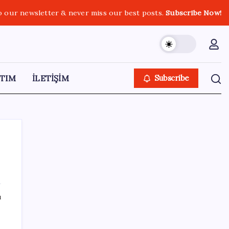
o our newsletter & never miss our best posts.
Subscribe Now!
TIM
İLETİŞİM
Subscribe
SON YAZILAR
ı
‘Çerçeve yasa’ teklifi TBMM’de… MHP’li Feti
Yıldız’dan ‘Demirtaş’ sorusuna yanıt: