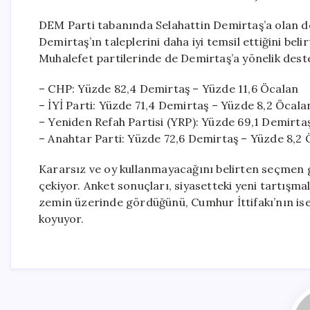
DEM Parti tabanında Selahattin Demirtaş’a olan dest
Demirtaş’ın taleplerini daha iyi temsil ettiğini bel
Muhalefet partilerinde de Demirtaş’a yönelik dest
– CHP: Yüzde 82,4 Demirtaş – Yüzde 11,6 Öcalan
– İYİ Parti: Yüzde 71,4 Demirtaş – Yüzde 8,2 Öcala
– Yeniden Refah Partisi (YRP): Yüzde 69,1 Demirta
– Anahtar Parti: Yüzde 72,6 Demirtaş – Yüzde 8,2 
Kararsız ve oy kullanmayacağını belirten seçmen g
çekiyor. Anket sonuçları, siyasetteki yeni tartışm
zemin üzerinde gördüğünü, Cumhur İttifakı’nın ise k
koyuyor.