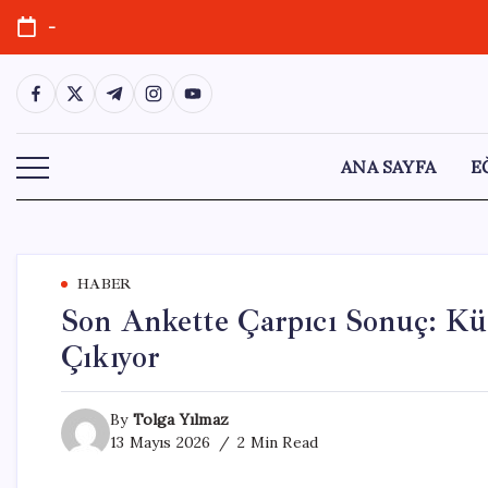
Skip
-
to
content
https://www.facebook.com/
https://twitter.com/
https://t.me/
https://www.instagram.com/
https://youtube.com/
ANA SAYFA
E
HABER
Son Ankette Çarpıcı Sonuç: Kü
Çıkıyor
By
Tolga Yılmaz
13 Mayıs 2026
2 Min Read