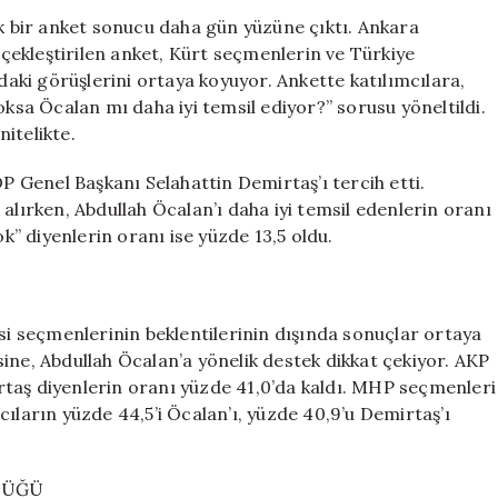
Kürtlerin
ek bir anket sonucu daha gün yüzüne çıktı. Ankara
Temsilinde
ekleştirilen anket, Kürt seçmenlerin ve Türkiye
Demirtaş
ndaki görüşlerini ortaya koyuyor. Ankette katılımcılara,
Öne
oksa Öcalan mı daha iyi temsil ediyor?” sorusu yöneltildi.
Çıkıyor
itelikte.
için
DP Genel Başkanı Selahattin Demirtaş’ı tercih etti.
alırken, Abdullah Öcalan’ı daha iyi temsil edenlerin oranı
ok” diyenlerin oranı ise yüzde 13,5 oldu.
isi seçmenlerinin beklentilerinin dışında sonuçlar ortaya
ine, Abdullah Öcalan’a yönelik destek dikkat çekiyor. AKP
taş diyenlerin oranı yüzde 41,0’da kaldı. MHP seçmenleri
ıların yüzde 44,5’i Öcalan’ı, yüzde 40,9’u Demirtaş’ı
LÜĞÜ