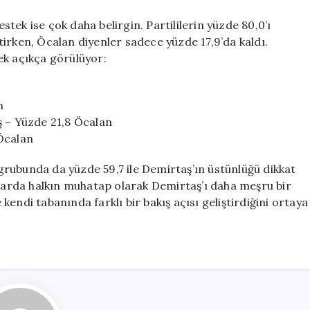
ek ise çok daha belirgin. Partililerin yüzde 80,0’ı
irtirken, Öcalan diyenler sadece yüzde 17,9’da kaldı.
ek açıkça görülüyor:
n
ş – Yüzde 21,8 Öcalan
Öcalan
rubunda da yüzde 59,7 ile Demirtaş’ın üstünlüğü dikkat
alarda halkın muhatap olarak Demirtaş’ı daha meşru bir
endi tabanında farklı bir bakış açısı geliştirdiğini ortaya