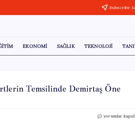
Subscribe t
ĞİTİM
EKONOMİ
SAĞLIK
TEKNOLOJİ
TANI
rtlerin Temsilinde Demirtaş Öne
Son
yorumlar kapal
Ankette
Çarpıcı
Sonuç: