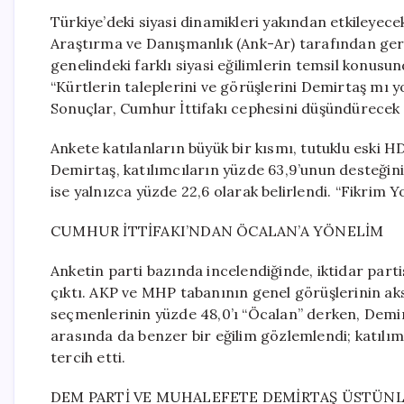
Türkiye’deki siyasi dinamikleri yakından etkileyec
Araştırma ve Danışmanlık (Ank-Ar) tarafından gerç
genelindeki farklı siyasi eğilimlerin temsil konusu
“Kürtlerin taleplerini ve görüşlerini Demirtaş mı y
Sonuçlar, Cumhur İttifakı cephesini düşündürecek n
Ankete katılanların büyük bir kısmı, tutuklu eski H
Demirtaş, katılımcıların yüzde 63,9’unun desteğini 
ise yalnızca yüzde 22,6 olarak belirlendi. “Fikrim Y
CUMHUR İTTİFAKI’NDAN ÖCALAN’A YÖNELİM
Anketin parti bazında incelendiğinde, iktidar part
çıktı. AKP ve MHP tabanının genel görüşlerinin aks
seçmenlerinin yüzde 48,0’ı “Öcalan” derken, Demir
arasında da benzer bir eğilim gözlemlendi; katılımc
tercih etti.
DEM PARTİ VE MUHALEFETE DEMİRTAŞ ÜSTÜN