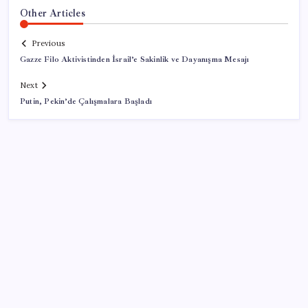
Other Articles
Previous
Gazze Filo Aktivistinden İsrail’e Sakinlik ve Dayanışma Mesajı
Next
Putin, Pekin’de Çalışmalara Başladı
SON YAZILAR
Altın fiyatlarında güçlü yükseliş sürüyor: Gram,
çeyrek ve Cumhuriyet altını bugün ne kadar oldu?