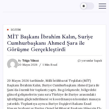
Skip
to
content
EĞITIM
MİT Başkanı İbrahim Kalın, Suriye
Cumhurbaşkanı Ahmed Şara ile
Görüşme Gerçekleştirdi
MİT
By
Tolga Yılmaz
yorumlar kapalı
Başkanı
20 Mayıs 2026
1 Min Read
İbrahim
Kalın,
Suriye
20 Mayıs 2026 tarihinde, Milli İstihbarat Teşkilatı (MİT)
Cumhurbaşkanı
Başkanı İbrahim Kalın, Suriye Cumhurbaşkanı Ahmed Şara ile
Ahmed
Şara
Şam’da önemli bir toplantı yaptı. Bu görüşmede, bölgedeki
ile
güncel gelişmelerin yanı sıra Türkiye ile Suriye arasındaki
Görüşme
işbirliğinin güçlendirilmesi ve koordinasyon konuları masaya
Gerçekleştirdi
yatırıldı. Toplantıya ayrıca Suriye Dışişleri Bakanı Esad
için
Hasan Şeybani ve Suriye Genel İstihbarat Başkanı Hüseyin El-