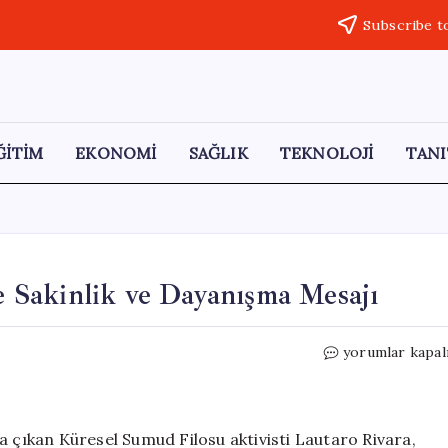
Subscribe t
ĞİTİM
EKONOMİ
SAĞLIK
TEKNOLOJİ
TANI
’e Sakinlik ve Dayanışma Mesajı
Gazze
yorumlar kapal
Filo
Aktivistinden
İsrail’e
Sakinlik
a çıkan Küresel Sumud Filosu aktivisti Lautaro Rivara,