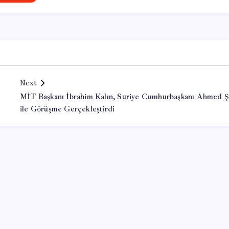
Next
MİT Başkanı İbrahim Kalın, Suriye Cumhurbaşkanı Ahmed Ş
ile Görüşme Gerçekleştirdi
Office Lisans Satın Al
valorant cheat buy