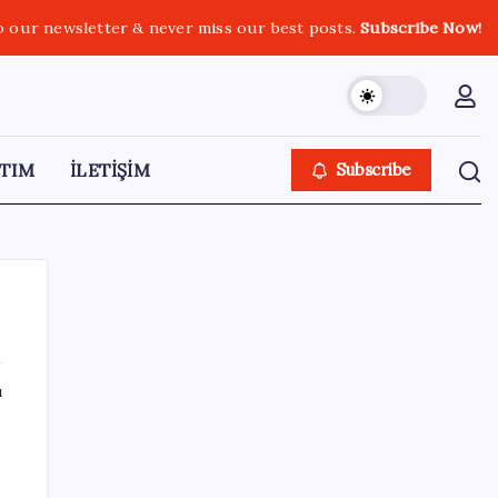
o our newsletter & never miss our best posts.
Subscribe Now!
TIM
İLETİŞİM
Subscribe
ı
SON YAZILAR
‘Çerçeve yasa’ teklifi TBMM’de… MHP’li Feti
Yıldız’dan ‘Demirtaş’ sorusuna yanıt: