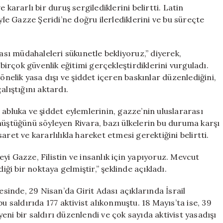
ve
kararlı bir duruş sergilediklerini belirtti. Latin
Dayanışma
yle Gazze Şeridi’ne doğru ilerlediklerini ve bu süreçte
Mesajı
için
lası müdahaleleri sükunetle bekliyoruz,” diyerek,
 birçok güvenlik eğitimi gerçekleştirdiklerini vurguladı.
önelik yasa dışı ve şiddet içeren baskınlar düzenlediğini,
alıştığını aktardı.
 abluka ve şiddet eylemlerinin, gazze’nin uluslararası
nüştüğünü söyleyen Rivara, bazı ülkelerin bu duruma karşı
ret ve kararlılıkla hareket etmesi gerektiğini belirtti.
yi Gazze, Filistin ve insanlık için yapıyoruz. Mevcut
iği bir noktaya gelmiştir,” şeklinde açıkladı.
inde, 29 Nisan’da Girit Adası açıklarında İsrail
saldırıda 177 aktivist alıkonmuştu. 18 Mayıs’ta ise, 39
 yeni bir saldırı düzenlendi ve çok sayıda aktivist yasadışı