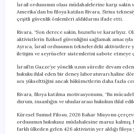
İsrail ordusunun olası müdahalelerine karşı sakin ve 
Amerika’dan bu filoya katılan Rivara, Sirius teknesi
çeşitli güvenlik önlemleri aldıklarını ifade etti.
Rivara, “Son derece sakin, huzurlu ve kararlıyız. O
aktivistlerin fiziksel güvenliğini sağlamak amacıyla
Ayrıca, İsrail ordusunun teknelerdeki aktivistlere y
iletişim ve seyrüsefer sistemlerini sabote etmeye ç
İsrail’in Gazze’ye yönelik uzun süredir devam eden
hukuku ihlal eden bir deney laboratuvarı haline dö
ses yükselttiğini ancak hükümetlerin daha fazla cesa
Rivara, filoya katılma motivasyonunu, “Bu mücadele
durum, insanlığın ve uluslararası hukukun ihlal edild
Küresel Sumud Filosu, 2026 Bahar Misyonu çerçeves
ordusunun hukuksuz müdahalesine maruz kalmış, bu 
farklı ülkeden gelen 426 aktivistin yer aldığı filoya