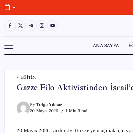
Skip
-
to
content
https://www.facebook.com/
https://twitter.com/
https://t.me/
https://www.instagram.com/
https://youtube.com/
ANA SAYFA
E
EĞITIM
Gazze Filo Aktivistinden İsrail
By
Tolga Yılmaz
20 Mayıs 2026
1 Min Read
20 Mayıs 2026 tarihinde, Gazze’ye ulaşmak için yol