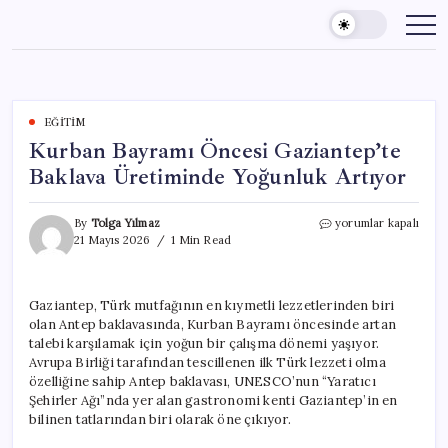
Skip
to
content
EĞITIM
Kurban Bayramı Öncesi Gaziantep’te
Baklava Üretiminde Yoğunluk Artıyor
Kurban
By
Tolga Yılmaz
yorumlar kapalı
Bayramı
21 Mayıs 2026
1 Min Read
Öncesi
Gaziantep’te
Baklava
Gaziantep, Türk mutfağının en kıymetli lezzetlerinden biri
Üretiminde
olan Antep baklavasında, Kurban Bayramı öncesinde artan
Yoğunluk
Artıyor
talebi karşılamak için yoğun bir çalışma dönemi yaşıyor.
için
Avrupa Birliği tarafından tescillenen ilk Türk lezzeti olma
özelliğine sahip Antep baklavası, UNESCO’nun “Yaratıcı
Şehirler Ağı”nda yer alan gastronomi kenti Gaziantep’in en
bilinen tatlarından biri olarak öne çıkıyor.