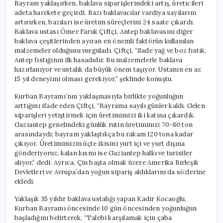
Bayram yaklaşırken, baklava siparişlerindeki artış, üreticileri
adeta harekete geçirdi. Bazı baklavacılar vardiya sayılarını
artırırken, bazıları ise üretim süreçlerini 24 saate çıkardı.
Baklava ustası Ömer Faruk Çiftçi, Antep baklavasını diğer
baklava çeşitlerinden ayıran en önemli faktörün kullanılan
malzemeler olduğunu vurguladı. Çiftçi, “Sade yağ ve boz fıstık,
Antep fıstığının ilk hasadıdır. Bu malzemelerle baklava
hazırlanıyor ve ustalık da büyük önem taşıyor. Ustanın en az
15 yıl deneyimi olması gerekiyor,” şeklinde konuştu.
Kurban Bayramı’nın yaklaşmasıyla birlikte yoğunluğun
arttığını ifade eden Çiftçi, “Bayrama sayılı günler kaldı. Gelen
siparişleri yetiştirmek için üretimimizi iki katına çıkardık.
Gaziantep genelindeki günlük rutin üretimimiz 70-80 ton
arasındaydı; bayram yaklaştıkça bu rakam 120 tona kadar
çıkıyor. Üretimimizin üçte ikisini yurt içi ve yurt dışına
gönderiyoruz, kalan kısmı ise Gaziantep halkı ve turistler
alıyor,” dedi. Ayrıca, Çin başta olmak üzere Amerika Birleşik
Devletleri ve Avrupa’dan yoğun sipariş aldıklarını da sözlerine
ekledi.
Yaklaşık 35 yıldır baklava ustalığı yapan Kadir Kocaoğlu,
Kurban Bayramı öncesinde 10 gün öncesinden yoğunluğun
başladığını belirterek, “Talebi karşılamak için çaba