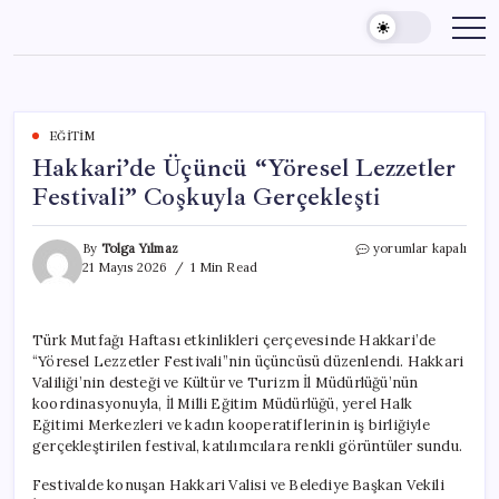
Skip
to
content
EĞITIM
Hakkari’de Üçüncü “Yöresel Lezzetler
Festivali” Coşkuyla Gerçekleşti
Hakkari’de
By
Tolga Yılmaz
yorumlar kapalı
Üçüncü
21 Mayıs 2026
1 Min Read
“Yöresel
Lezzetler
Festivali”
Türk Mutfağı Haftası etkinlikleri çerçevesinde Hakkari’de
Coşkuyla
“Yöresel Lezzetler Festivali”nin üçüncüsü düzenlendi. Hakkari
Gerçekleşti
için
Valiliği’nin desteği ve Kültür ve Turizm İl Müdürlüğü’nün
koordinasyonuyla, İl Milli Eğitim Müdürlüğü, yerel Halk
Eğitimi Merkezleri ve kadın kooperatiflerinin iş birliğiyle
gerçekleştirilen festival, katılımcılara renkli görüntüler sundu.
Festivalde konuşan Hakkari Valisi ve Belediye Başkan Vekili