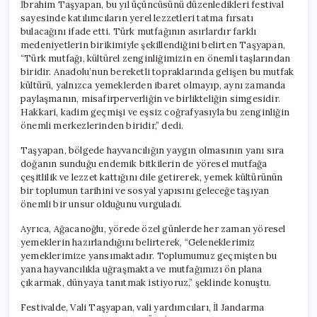
İbrahim Taşyapan, bu yıl üçüncüsünü düzenledikleri festival
sayesinde katılımcıların yerel lezzetleri tatma fırsatı
bulacağını ifade etti. Türk mutfağının asırlardır farklı
medeniyetlerin birikimiyle şekillendiğini belirten Taşyapan,
“Türk mutfağı, kültürel zenginliğimizin en önemli taşlarından
biridir. Anadolu’nun bereketli topraklarında gelişen bu mutfak
kültürü, yalnızca yemeklerden ibaret olmayıp, aynı zamanda
paylaşmanın, misafirperverliğin ve birlikteliğin simgesidir.
Hakkari, kadim geçmişi ve eşsiz coğrafyasıyla bu zenginliğin
önemli merkezlerinden biridir,” dedi.
Taşyapan, bölgede hayvancılığın yaygın olmasının yanı sıra
doğanın sunduğu endemik bitkilerin de yöresel mutfağa
çeşitlilik ve lezzet kattığını dile getirerek, yemek kültürünün
bir toplumun tarihini ve sosyal yapısını geleceğe taşıyan
önemli bir unsur olduğunu vurguladı.
Ayrıca, Ağacanoğlu, yörede özel günlerde her zaman yöresel
yemeklerin hazırlandığını belirterek, “Geleneklerimiz
yemeklerimize yansımaktadır. Toplumumuz geçmişten bu
yana hayvancılıkla uğraşmakta ve mutfağımızı ön plana
çıkarmak, dünyaya tanıtmak istiyoruz,” şeklinde konuştu.
Festivalde, Vali Taşyapan, vali yardımcıları, İl Jandarma