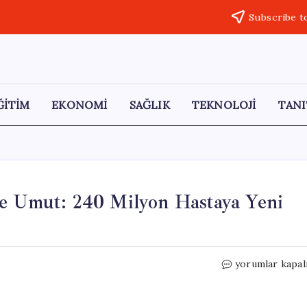
Subscribe t
ĞİTİM
EKONOMİ
SAĞLIK
TEKNOLOJİ
TANI
le Umut: 240 Milyon Hastaya Yeni
Kireçlenmeye
yorumlar kapal
Tek
Enjeksiyon
ile