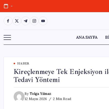
Skip
-
to
content
https://www.facebook.com/
https://twitter.com/
https://t.me/
https://www.instagram.com/
https://youtube.com/
ANA SAYFA
E
HABER
Kireçlenmeye Tek Enjeksiyon i
Tedavi Yöntemi
By
Tolga Yılmaz
12 Mayıs 2026
2 Min Read