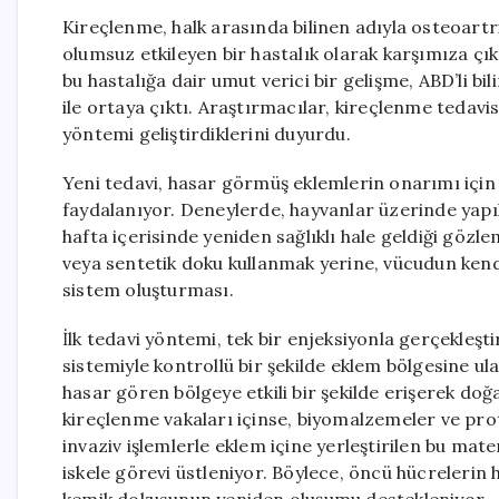
Kireçlenme, halk arasında bilinen adıyla osteoartr
olumsuz etkileyen bir hastalık olarak karşımıza çı
bu hastalığa dair umut verici bir gelişme, ABD’li bi
ile ortaya çıktı. Araştırmacılar, kireçlenme tedavis
yöntemi geliştirdiklerini duyurdu.
Yeni tedavi, hasar görmüş eklemlerin onarımı iç
faydalanıyor. Deneylerde, hayvanlar üzerinde yap
hafta içerisinde yeniden sağlıklı hale geldiği gözl
veya sentetik doku kullanmak yerine, vücudun kendi
sistem oluşturması.
İlk tedavi yöntemi, tek bir enjeksiyonla gerçekleştir
sistemiyle kontrollü bir şekilde eklem bölgesine ul
hasar gören bölgeye etkili bir şekilde erişerek doğ
kireçlenme vakaları içinse, biyomalzemeler ve prote
invaziv işlemlerle eklem içine yerleştirilen bu mat
iskele görevi üstleniyor. Böylece, öncü hücrelerin