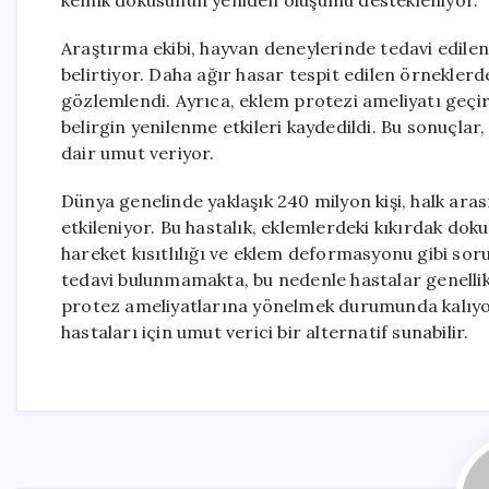
kemik dokusunun yeniden oluşumu destekleniyor.
Araştırma ekibi, hayvan deneylerinde tedavi edilen e
belirtiyor. Daha ağır hasar tespit edilen örnekle
gözlemlendi. Ayrıca, eklem protezi ameliyatı geçir
belirgin yenilenme etkileri kaydedildi. Bu sonuçlar
dair umut veriyor.
Dünya genelinde yaklaşık 240 milyon kişi, halk ara
etkileniyor. Bu hastalık, eklemlerdeki kıkırdak do
hareket kısıtlılığı ve eklem deformasyonu gibi sor
tedavi bulunmamakta, bu nedenle hastalar genellik
protez ameliyatlarına yönelmek durumunda kalıyor.
hastaları için umut verici bir alternatif sunabilir.