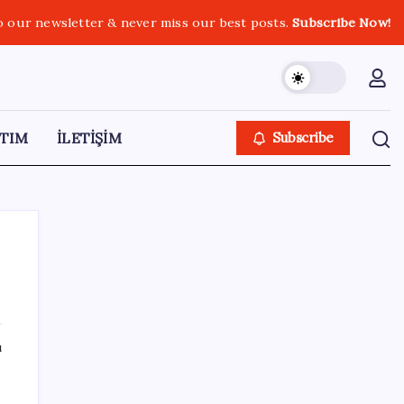
o our newsletter & never miss our best posts.
Subscribe Now!
TIM
İLETİŞİM
Subscribe
SON YAZILAR
ı
‘Çerçeve yasa’ teklifi TBMM’de… MHP’li Feti
Yıldız’dan ‘Demirtaş’ sorusuna yanıt: