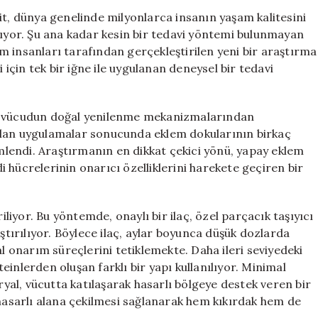
Umut:
it, dünya genelinde milyonlarca insanın yaşam kalitesini
240
kıyor. Şu ana kadar kesin bir tedavi yöntemi bulunmayan
Milyon
lim insanları tarafından gerçekleştirilen yeni bir araştırma
Hastaya
i için tek bir iğne ile uygulanan deneysel bir tedavi
Yeni
Tedavi
Yöntemi
in vücudun doğal yenilenme mekanizmalarından
için
ılan uygulamalar sonucunda eklem dokularının birkaç
emlendi. Araştırmanın en dikkat çekici yönü, yapay eklem
 hücrelerinin onarıcı özelliklerini harekete geçiren bir
iliyor. Bu yöntemde, onaylı bir ilaç, özel parçacık taşıyıcı
aştırılıyor. Böylece ilaç, aylar boyunca düşük dozlarda
al onarım süreçlerini tetiklemekte. Daha ileri seviyedeki
inlerden oluşan farklı bir yapı kullanılıyor. Minimal
eryal, vücutta katılaşarak hasarlı bölgeye destek veren bir
 hasarlı alana çekilmesi sağlanarak hem kıkırdak hem de