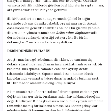
şakayıklarında görülen yakıcı hücrelerle doluydu. Özellikle
yalnızca belirli knidlilerde görülen özel hücrelerin saptanması,
araştırmacıları farklı bir yöne götürdü.
İlk DNA testleri ise net sonuç vermedi. Çünkü örneğin
üzerinde çok sayıda mikroskobik organizma vardı. Ancak
daha kapsamlı genetik analizler sonunda bu gizemli yapının,
ilk kez 2006 yılında tanımlanan
Relicanthus daphneae
adlı
derin deniz canlısıyla eşleştiği ortaya çıktı. Bu türün
dokunaçları 2 metreden fazla uzayabiliyor.
DERİN DENİZİN TUHAF İZİ
Araştırmacılara göre bulunan altın küre, bu canlının dış
dokuları tarafından salgılanan ince, çok katmanlı ve esnek bir
kaplama. Bu kaplama zamanla canlıdan ayrılıp deniz
tabanında kalabiliyor. Yapının ana bileşeninin ise böcek
kabuklarında ve mantar hücre duvarlarında da bulunan sert,
lifli bir madde olan kitin olduğu düşünülüyor.
Bilim insanları, bu “deri bırakma” davranışının canlının yer
değiştirirken geride iz bırakmasından kaynaklanabileceğini
değerlendiriyor. Bir başka olasılık ise bunun eşeysiz üremenin
tamamlanmamış bir kalıntısı olması. Bazı deniz şakayıkları,
gövdelerinin alt kısmını bırakıp üst bölümünü hareket