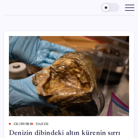
Skip
to
content
EKONOMI
HABER
Denizin dibindeki altın kürenin sırrı