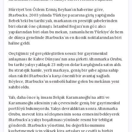
Hürriyet’ten Özlem Ermiş Beyhan’ın haberine göre,
Starbucks, 2003 yılında Türkiye pazarına giriş yaptığında
Bebek’teki bu tarihi yalı, markanın en prestijli şubelerinden
biri olarak öne çıkmıştı. İstanbul Boğazı’nın göz alıcı
yapılarından biri olan bu mekan, zamanla hem Türkiye’de hem
de dünya genelinde Starbucks’ın en ikonik noktalarından biri
haline geldi.
Geçtiğimiz yıl gerçekleştirilen sessiz bir gayrimenkul
anlaşması ile Kahve Dünyası’nın ana şirketi Altınmarka Grubu,
bu tarihi yalıyı yaklaşık 23 milyon dolar karşılığında satın aldı.
Bu stratejik hamle, yerli markaya, geniş bir şube ağına sahip
olan rakibi Starbucks’a karşı önemli bir avantaj sağladı.
Böylece, Starbucks’ın sembolü haline gelen bu mekânın yeni
sahibi oldu.
Yalı, daha önce iş insanı Selçuk Karamanoğlu’na aitti ve
Karamanoğlu ailesinin yalı çevresinde geniş bir gayrimenkul
portföyü bulunuyordu. Yalıyı devraldıktan sonra Altınmarka
Grubu, mevcut kira sözleşmesinin sona ermesini bekleyerek
Starbucks’a yalıyı boşaltması yönünde resmi bir tebligat
gönderdi. Starbucks yönetimi, bu değerli konumunu
kaybetmemek için yüksek kira artışları ve çeşitli iş birliği