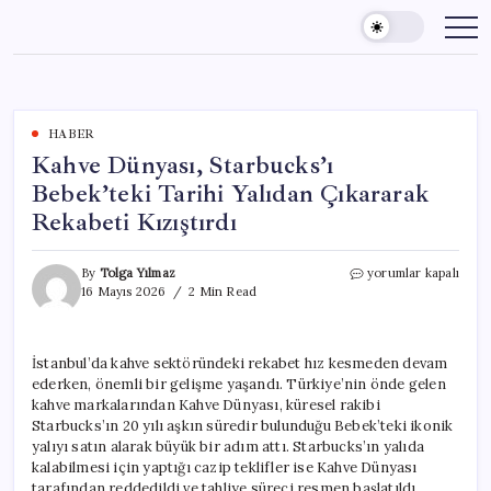
Skip
to
content
HABER
Kahve Dünyası, Starbucks’ı
Bebek’teki Tarihi Yalıdan Çıkararak
Rekabeti Kızıştırdı
Kahve
By
Tolga Yılmaz
yorumlar kapalı
Dünyası,
16 Mayıs 2026
2 Min Read
Starbucks’ı
Bebek’teki
Tarihi
İstanbul’da kahve sektöründeki rekabet hız kesmeden devam
Yalıdan
ederken, önemli bir gelişme yaşandı. Türkiye’nin önde gelen
Çıkararak
Rekabeti
kahve markalarından Kahve Dünyası, küresel rakibi
Kızıştırdı
Starbucks’ın 20 yılı aşkın süredir bulunduğu Bebek’teki ikonik
için
yalıyı satın alarak büyük bir adım attı. Starbucks’ın yalıda
kalabilmesi için yaptığı cazip teklifler ise Kahve Dünyası
tarafından reddedildi ve tahliye süreci resmen başlatıldı.