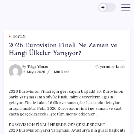
Skip
to
content
EĞITIM
2026 Eurovision Finali Ne Zaman ve
Hangi Ülkeler Yarışıyor?
2026
By
Tolga Yılmaz
yorumlar kapalı
Eurovision
16 Mayıs 2026
1 Min Read
Finali
Ne
Zaman
2026 Eurovision Finali için geri sayım başladı! 70. Eurovision
ve
Şarkı Yarışması’nın büyük finali, müzik severlerin ilgisini
Hangi
Ülkeler
çekiyor. Finale kalan 26 ülke ve sanatçılar hakkında detaylar
Yarışıyor?
araştırılmakta. Peki, 2026 Eurovision finali ne zaman ve saat
için
kaçta gerçekleşecek? İşte tüm merak edilenler…
EUROVISION FİNALİ NEREDE GERÇEKLEŞECEK?
2026 Eurovision Şarkı Yarışması, Avusturya’nın güzel başkenti