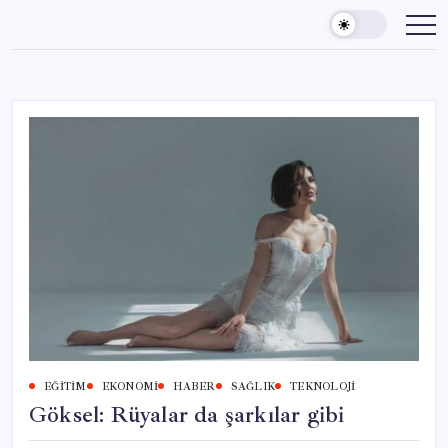
Skip
to
content
EĞITIM
EKONOMI
HABER
SAĞLIK
TEKNOLOJI
Göksel: Rüyalar da şarkılar gibi