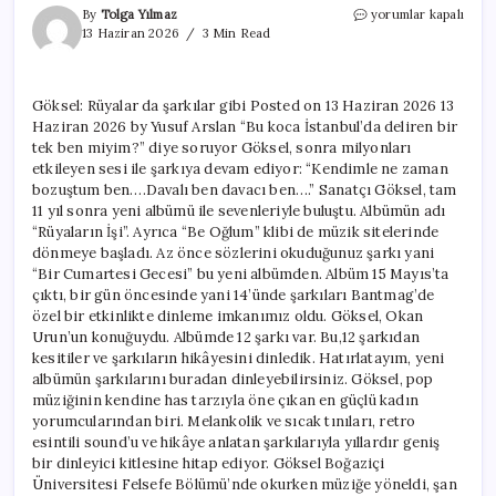
Göksel:
By
Tolga Yılmaz
yorumlar kapalı
Rüyalar
13 Haziran 2026
3 Min Read
da
şarkılar
gibi
Göksel: Rüyalar da şarkılar gibi Posted on 13 Haziran 2026 13
için
Haziran 2026 by Yusuf Arslan “Bu koca İstanbul’da deliren bir
tek ben miyim?” diye soruyor Göksel, sonra milyonları
etkileyen sesi ile şarkıya devam ediyor: “Kendimle ne zaman
bozuştum ben….Davalı ben davacı ben….” Sanatçı Göksel, tam
11 yıl sonra yeni albümü ile sevenleriyle buluştu. Albümün adı
“Rüyaların İşi”. Ayrıca “Be Oğlum” klibi de müzik sitelerinde
dönmeye başladı. Az önce sözlerini okuduğunuz şarkı yani
“Bir Cumartesi Gecesi” bu yeni albümden. Albüm 15 Mayıs’ta
çıktı, bir gün öncesinde yani 14’ünde şarkıları Bantmag’de
özel bir etkinlikte dinleme imkanımız oldu. Göksel, Okan
Urun’un konuğuydu. Albümde 12 şarkı var. Bu,12 şarkıdan
kesitiler ve şarkıların hikâyesini dinledik. Hatırlatayım, yeni
albümün şarkılarını buradan dinleyebilirsiniz. Göksel, pop
müziğinin kendine has tarzıyla öne çıkan en güçlü kadın
yorumcularından biri. Melankolik ve sıcak tınıları, retro
esintili sound’u ve hikâye anlatan şarkılarıyla yıllardır geniş
bir dinleyici kitlesine hitap ediyor. Göksel Boğaziçi
Üniversitesi Felsefe Bölümü’nde okurken müziğe yöneldi, şan