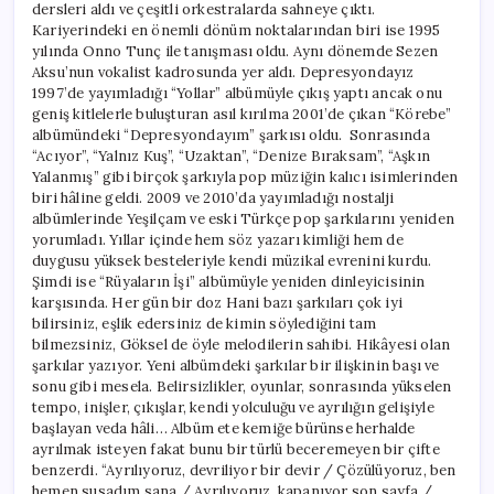
dersleri aldı ve çeşitli orkestralarda sahneye çıktı.
Kariyerindeki en önemli dönüm noktalarından biri ise 1995
yılında Onno Tunç ile tanışması oldu. Aynı dönemde Sezen
Aksu’nun vokalist kadrosunda yer aldı. Depresyondayız
1997’de yayımladığı “Yollar” albümüyle çıkış yaptı ancak onu
geniş kitlelerle buluşturan asıl kırılma 2001’de çıkan “Körebe”
albümündeki “Depresyondayım” şarkısı oldu. Sonrasında
“Acıyor”, “Yalnız Kuş”, “Uzaktan”, “Denize Bıraksam”, “Aşkın
Yalanmış” gibi birçok şarkıyla pop müziğin kalıcı isimlerinden
biri hâline geldi. 2009 ve 2010’da yayımladığı nostalji
albümlerinde Yeşilçam ve eski Türkçe pop şarkılarını yeniden
yorumladı. Yıllar içinde hem söz yazarı kimliği hem de
duygusu yüksek besteleriyle kendi müzikal evrenini kurdu.
Şimdi ise “Rüyaların İşi” albümüyle yeniden dinleyicisinin
karşısında. Her gün bir doz Hani bazı şarkıları çok iyi
bilirsiniz, eşlik edersiniz de kimin söylediğini tam
bilmezsiniz, Göksel de öyle melodilerin sahibi. Hikâyesi olan
şarkılar yazıyor. Yeni albümdeki şarkılar bir ilişkinin başı ve
sonu gibi mesela. Belirsizlikler, oyunlar, sonrasında yükselen
tempo, inişler, çıkışlar, kendi yolculuğu ve ayrılığın gelişiyle
başlayan veda hâli… Albüm ete kemiğe bürünse herhalde
ayrılmak isteyen fakat bunu bir türlü beceremeyen bir çifte
benzerdi. “Ayrılıyoruz, devriliyor bir devir / Çözülüyoruz, ben
hemen susadım sana / Ayrılıyoruz, kapanıyor son sayfa /