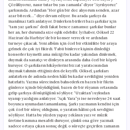
Çözülüyoruz, nasır tutar bu yas zamanla” diyor “Ayrılıyoruz”
şarkısında. Ardından “Her gün bir doz alıyorum senden, azar
azar bitecek…” diye devam ediyor. Bu arada şarkıyı da
inanılmaz tatlı anlatıyor. Dinlerken birileri bazı şarkılar için
“tam yaz şarkısı” dedi fakat bence zamansız şarkılar bunlar
her an, her durumda size eşlik edebilir. İyi haber, Göksel 22
Haziran’da Harbiye’de bir konser verecek ve ardından
turneye çıkacak. Yeni albüm için özel bir etkinlikte bir araya
gelmek de çok iyi fikirdi. Tabii binlerce kişinin dinlediği
konserler kıymetli ama müziği bu kadar yakından dinlemek,
duymak da sanatçı ve dinleyen arasında daha özel bir köprü
kuruyor. O şarkıların hikâyelerini bizzat yaratıcısından
duymak tahmin ettiğinizden de keyifli. Göksel, şarkıları
anlatırken de aslında neden hâlâ bu kadar sevildiğini yeniden
hatırlattı. Yazma sürecinden bahsederken bazen bir fikrin
günlerce içinde büyüdüğünü, bazen de bir rüyanın ortasında
gelip şarkıya dönüştüğünü söylüyor. “Uzaktan”ı uykudan
uyanıp yazdığını anlatıyor. “Açık Yara”yı ise neredeyse 24 saat
boyunca uyumadan tamamlamış. Şarkı yazmanın kendisi için
çok özel bir süreç olduğunu, o yaratım hâlini çok sevdiğini
söylüyor. Hatta bu yüzden yapay zekânın yazı ve müzik
üretme kısmına mesafeli duruyor, çünkü ona göre yazmak
sadece ortaya çıkan sonuç değil, o süreçte geçirilen zamanın