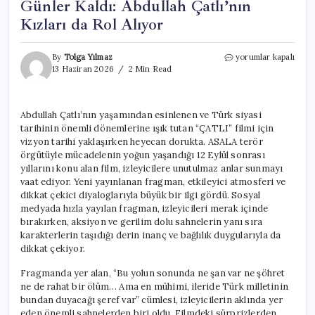
Günler Kaldı: Abdullah Çatlı’nın
Kızları da Rol Alıyor
“ÇATLI”
By
Tolga Yılmaz
yorumlar kapalı
Filmi
13 Haziran 2026
2 Min Read
İçin
Vizyona
Sayılı
Abdullah Çatlı’nın yaşamından esinlenen ve Türk siyasi
Günler
tarihinin önemli dönemlerine ışık tutan “ÇATLI” filmi için
Kaldı:
Abdullah
vizyon tarihi yaklaşırken heyecan dorukta. ASALA terör
Çatlı’nın
örgütüyle mücadelenin yoğun yaşandığı 12 Eylül sonrası
Kızları
yıllarını konu alan film, izleyicilere unutulmaz anlar sunmayı
da
vaat ediyor. Yeni yayınlanan fragman, etkileyici atmosferi ve
Rol
dikkat çekici diyaloglarıyla büyük bir ilgi gördü. Sosyal
Alıyor
medyada hızla yayılan fragman, izleyicileri merak içinde
için
bırakırken, aksiyon ve gerilim dolu sahnelerin yanı sıra
karakterlerin taşıdığı derin inanç ve bağlılık duygularıyla da
dikkat çekiyor.
Fragmanda yer alan, “Bu yolun sonunda ne şan var ne şöhret
ne de rahat bir ölüm… Ama en mühimi, ileride Türk milletinin
bundan duyacağı şeref var” cümlesi, izleyicilerin aklında yer
eden önemli sahnelerden biri oldu. Filmdeki sürprizlerden