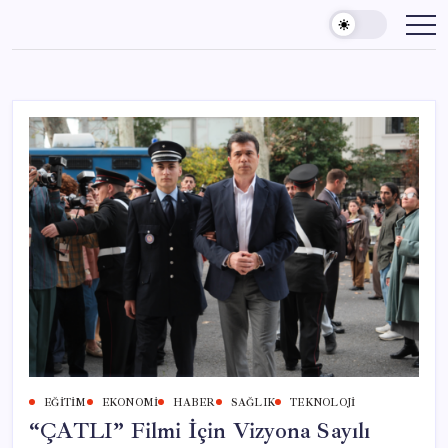
Skip
to
content
EĞITIM
EKONOMI
HABER
SAĞLIK
TEKNOLOJI
“ÇATLI” Filmi İçin Vizyona Sayılı