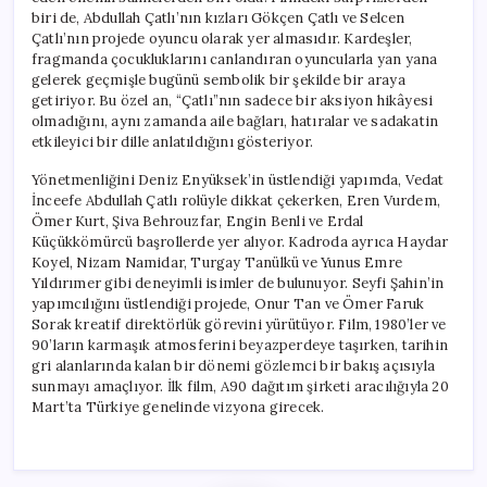
biri de, Abdullah Çatlı’nın kızları Gökçen Çatlı ve Selcen
Çatlı’nın projede oyuncu olarak yer almasıdır. Kardeşler,
fragmanda çocukluklarını canlandıran oyuncularla yan yana
gelerek geçmişle bugünü sembolik bir şekilde bir araya
getiriyor. Bu özel an, “Çatlı”nın sadece bir aksiyon hikâyesi
olmadığını, aynı zamanda aile bağları, hatıralar ve sadakatin
etkileyici bir dille anlatıldığını gösteriyor.
Yönetmenliğini Deniz Enyüksek’in üstlendiği yapımda, Vedat
İnceefe Abdullah Çatlı rolüyle dikkat çekerken, Eren Vurdem,
Ömer Kurt, Şiva Behrouzfar, Engin Benli ve Erdal
Küçükkömürcü başrollerde yer alıyor. Kadroda ayrıca Haydar
Koyel, Nizam Namidar, Turgay Tanülkü ve Yunus Emre
Yıldırımer gibi deneyimli isimler de bulunuyor. Seyfi Şahin’in
yapımcılığını üstlendiği projede, Onur Tan ve Ömer Faruk
Sorak kreatif direktörlük görevini yürütüyor. Film, 1980’ler ve
90’ların karmaşık atmosferini beyazperdeye taşırken, tarihin
gri alanlarında kalan bir dönemi gözlemci bir bakış açısıyla
sunmayı amaçlıyor. İlk film, A90 dağıtım şirketi aracılığıyla 20
Mart’ta Türkiye genelinde vizyona girecek.