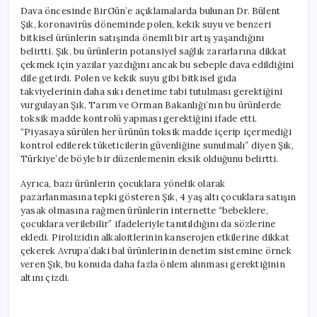
Dava öncesinde BirGün’e açıklamalarda bulunan Dr. Bülent
Şık, koronavirüs döneminde polen, kekik suyu ve benzeri
bitkisel ürünlerin satışında önemli bir artış yaşandığını
belirtti. Şık, bu ürünlerin potansiyel sağlık zararlarına dikkat
çekmek için yazılar yazdığını ancak bu sebeple dava edildiğini
dile getirdi. Polen ve kekik suyu gibi bitkisel gıda
takviyelerinin daha sıkı denetime tabi tutulması gerektiğini
vurgulayan Şık, Tarım ve Orman Bakanlığı’nın bu ürünlerde
toksik madde kontrolü yapması gerektiğini ifade etti.
“Piyasaya sürülen her ürünün toksik madde içerip içermediği
kontrol edilerek tüketicilerin güvenliğine sunulmalı” diyen Şık,
Türkiye’de böyle bir düzenlemenin eksik olduğunu belirtti.
Ayrıca, bazı ürünlerin çocuklara yönelik olarak
pazarlanmasına tepki gösteren Şık, 4 yaş altı çocuklara satışın
yasak olmasına rağmen ürünlerin internette “bebeklere,
çocuklara verilebilir” ifadeleriyle tanıtıldığını da sözlerine
ekledi. Pirolizidin alkaloitlerinin kanserojen etkilerine dikkat
çekerek Avrupa’daki bal ürünlerinin denetim sistemine örnek
veren Şık, bu konuda daha fazla önlem alınması gerektiğinin
altını çizdi.