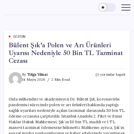
Skip
to
content
EĞITIM
Bülent Şık’a Polen ve Arı Ürünleri
Uyarısı Nedeniyle 50 Bin TL Tazminat
Cezası
Bülent
By
Tolga Yılmaz
yorumlar kapalı
Şık’a
14 Mayıs 2026
2 Min Read
Polen
ve
Arı
Gıda mühendisi ve akademisyen Dr. Bülent Şık, koronavirüs
Ürünleri
pandemisi sürecinde polen ve arı ürünleri hakkında yaptığı
Uyarısı
Nedeniyle
sağlık uyarıları nedeniyle açılan tazminat davasında 50 bin TL
50
ödeme cezasına çarptırıldı. İstanbul Anadolu 2. Fikri ve Sınai
Bin
Haklar Hukuk Mahkemesi, Şık’ın 50 bin TL maddi ve 1 TL
TL
manevi tazminat ödemesine hükmetti. Mahkeme ayrıca, Şık’ın
Tazminat
sosyal medya paylaşımlarının ve haber sitelerinde yayımlanan