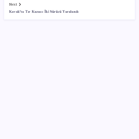
Next
Kavak’ta Tır Kazası: İki Sürücü Yaralandı
SON YAZILAR
Çıkarılabilir Bataryalı Telefonlar Geri Dönüyor
Faizsiz ev ve araba alımına kısıtlama
ABD ile ticaret gerilimine rağmen artış: Çin malları
tüm dünyayı sarıyor
Döviz cinsi ticari kredilerde tarihi rekor
Altın fiyatlarında güçlü yükseliş sürüyor: Gram,