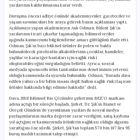
Cezası
yazılarının kaldırılmasına karar verdi.
için
Duruşma öncesi adliye önünde akademisyenler, gazeteciler ve
yaşam savunucuları bir araya gelerek basın açıklaması yaptı.
Açıklamayı yapan akademisyen Aslı Odman, Bülent Şık’ın
yazılarının ticari çıkarlar taşımadığını, bilimsel veriler
ışığında kamuoyunu bilgilendirme amacı güttüğünü ifade etti.
Odman, Şık’ın bazı bitkisel ürünler ile polen ve balda
bulunabilecek pirolizidin alkaloitlerinin çocuklar, hamileler,
yaşlılar ve karaciğer hastaları için sağlık riski
oluşturabileceğini vurguladığını belirtti. Ayrıca, sosyal
medyada sponsorlu ürün tanıtımlarının denetiminin yetersiz
olduğu konusunda da uyarıda bulunuldu. Odman, “Burada dava
edilen yalnızca bir bilim insanı değil; halkın sağlık riski taşıyan
ürünler hakkında bilgi edinme hakkıdır” dedi.
Dava, SBS Bilimsel Bio Çözümler şirketinin BEE’O markası
adına açtığı bir süreçle başladı. Şirket, Dr. Şık’ın Bianet ve
Gerçek Gündem’de yayımlanan yazıları ile sosyal medya
paylaşımlarının marka değerine zarar verdiğini, satış kaybına
yol açtığını ve kamuoyunda ürünlerin sağlıksız olduğu algısını
yarattığını öne sürdü. Şirket, Şık’tan toplam 570 bin 187 lira 95
kuruş maddi tazminat talep etmişti.