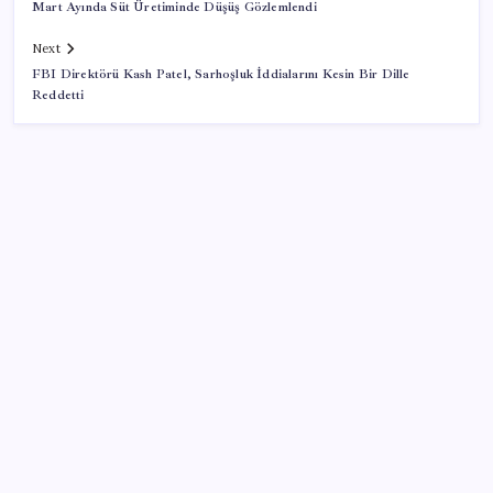
Mart Ayında Süt Üretiminde Düşüş Gözlemlendi
Next
FBI Direktörü Kash Patel, Sarhoşluk İddialarını Kesin Bir Dille
Reddetti
SON YAZILAR
ABD ile ticaret gerilimine rağmen artış: Çin malları
tüm dünyayı sarıyor
Döviz cinsi ticari kredilerde tarihi rekor
Altın fiyatlarında güçlü yükseliş sürüyor: Gram,