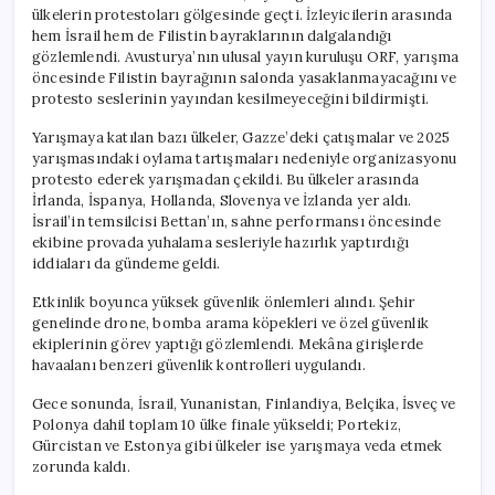
ülkelerin protestoları gölgesinde geçti. İzleyicilerin arasında
hem İsrail hem de Filistin bayraklarının dalgalandığı
gözlemlendi. Avusturya’nın ulusal yayın kuruluşu ORF, yarışma
öncesinde Filistin bayrağının salonda yasaklanmayacağını ve
protesto seslerinin yayından kesilmeyeceğini bildirmişti.
Yarışmaya katılan bazı ülkeler, Gazze’deki çatışmalar ve 2025
yarışmasındaki oylama tartışmaları nedeniyle organizasyonu
protesto ederek yarışmadan çekildi. Bu ülkeler arasında
İrlanda, İspanya, Hollanda, Slovenya ve İzlanda yer aldı.
İsrail’in temsilcisi Bettan’ın, sahne performansı öncesinde
ekibine provada yuhalama sesleriyle hazırlık yaptırdığı
iddiaları da gündeme geldi.
Etkinlik boyunca yüksek güvenlik önlemleri alındı. Şehir
genelinde drone, bomba arama köpekleri ve özel güvenlik
ekiplerinin görev yaptığı gözlemlendi. Mekâna girişlerde
havaalanı benzeri güvenlik kontrolleri uygulandı.
Gece sonunda, İsrail, Yunanistan, Finlandiya, Belçika, İsveç ve
Polonya dahil toplam 10 ülke finale yükseldi; Portekiz,
Gürcistan ve Estonya gibi ülkeler ise yarışmaya veda etmek
zorunda kaldı.