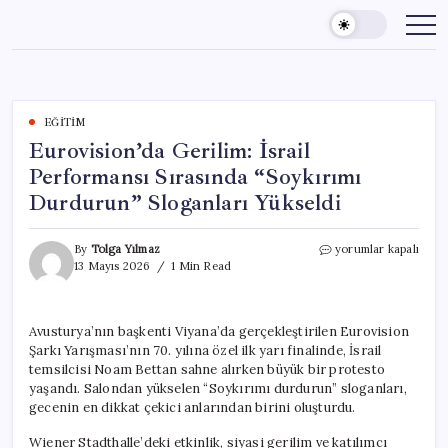
Skip
to
content
EĞITIM
Eurovision’da Gerilim: İsrail
Performansı Sırasında “Soykırımı
Durdurun” Sloganları Yükseldi
Eurovision’da
By
Tolga Yılmaz
yorumlar kapalı
Gerilim:
13 Mayıs 2026
1 Min Read
İsrail
Performansı
Sırasında
Avusturya’nın başkenti Viyana’da gerçekleştirilen Eurovision
“Soykırımı
Şarkı Yarışması’nın 70. yılına özel ilk yarı finalinde, İsrail
Durdurun”
Sloganları
temsilcisi Noam Bettan sahne alırken büyük bir protesto
Yükseldi
yaşandı. Salondan yükselen “Soykırımı durdurun” sloganları,
için
gecenin en dikkat çekici anlarından birini oluşturdu.
Wiener Stadthalle’deki etkinlik, siyasi gerilim ve katılımcı