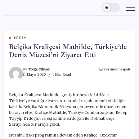
Skip
to
content
EĞITIM
Belçika Kraliçesi Mathilde, Türkiye’de
Deniz Müzesi’ni Ziyaret Etti
Belçika
By
Tolga Yılmaz
yorumlar kapalı
Kraliçesi
11 Mayıs 2026
1 Min Read
Mathilde,
Türkiye’de
Deniz
Belçika Kraliçesi Mathilde, geniş bir heyetle birlikte
Müzesi’ni
Türkiye’ye yaptığı ziyaret sırasında birçok önemli etkinliğe
Ziyaret
Etti
katıldı. Belçika Ekonomik Misyonu çerçevesinde düzenlenen
için
bu ziyarette, Kraliçe Mathilde, Türkiye Cumhurbaşkanı Recep
Tayyip Erdoğan ve eşi Emine Erdoğan ile Dolmabahçe
Sarayı’nda bir araya geldi.
İstanbul’daki programına devam eden Kraliçe, Özdemir