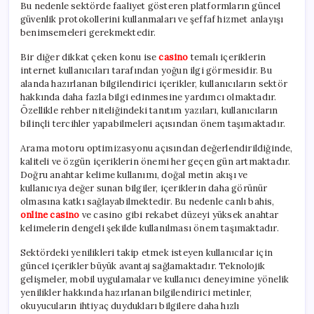
Bu nedenle sektörde faaliyet gösteren platformların güncel
güvenlik protokollerini kullanmaları ve şeffaf hizmet anlayışı
benimsemeleri gerekmektedir.
Bir diğer dikkat çeken konu ise
casino
temalı içeriklerin
internet kullanıcıları tarafından yoğun ilgi görmesidir. Bu
alanda hazırlanan bilgilendirici içerikler, kullanıcıların sektör
hakkında daha fazla bilgi edinmesine yardımcı olmaktadır.
Özellikle rehber niteliğindeki tanıtım yazıları, kullanıcıların
bilinçli tercihler yapabilmeleri açısından önem taşımaktadır.
Arama motoru optimizasyonu açısından değerlendirildiğinde,
kaliteli ve özgün içeriklerin önemi her geçen gün artmaktadır.
Doğru anahtar kelime kullanımı, doğal metin akışı ve
kullanıcıya değer sunan bilgiler, içeriklerin daha görünür
olmasına katkı sağlayabilmektedir. Bu nedenle canlı bahis,
online casino
ve casino gibi rekabet düzeyi yüksek anahtar
kelimelerin dengeli şekilde kullanılması önem taşımaktadır.
Sektördeki yenilikleri takip etmek isteyen kullanıcılar için
güncel içerikler büyük avantaj sağlamaktadır. Teknolojik
gelişmeler, mobil uygulamalar ve kullanıcı deneyimine yönelik
yenilikler hakkında hazırlanan bilgilendirici metinler,
okuyucuların ihtiyaç duydukları bilgilere daha hızlı