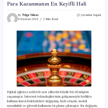
Para Kazanmanın En Keyifli Hali
Para
By
Tolga Yılmaz
yorumlar kapalı
Kazanmanın
9 Haziran 2026
2 Min Read
En
Keyifli
Hali
için
Dijital eğlence sektörü son yıllarda büyük bir dönüşüm
yaşamıştır. İnternet teknolojilerinin gelişmesiyle birlikte
kullanıcıların beklentileri değişmiş, hızlı erişim, mobil
uyumluluk ve güvenli kullanım ön plana çıkmıştır. Bu değişim,