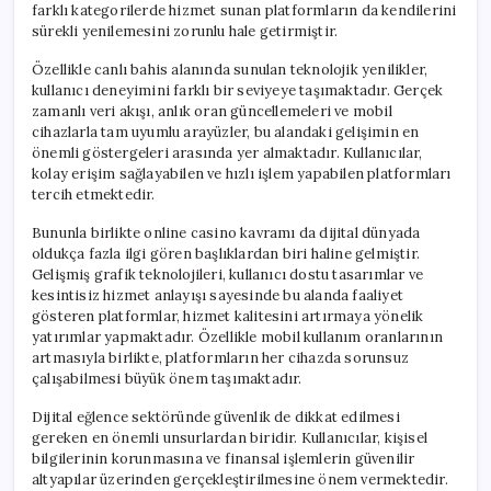
farklı kategorilerde hizmet sunan platformların da kendilerini
sürekli yenilemesini zorunlu hale getirmiştir.
Özellikle canlı bahis alanında sunulan teknolojik yenilikler,
kullanıcı deneyimini farklı bir seviyeye taşımaktadır. Gerçek
zamanlı veri akışı, anlık oran güncellemeleri ve mobil
cihazlarla tam uyumlu arayüzler, bu alandaki gelişimin en
önemli göstergeleri arasında yer almaktadır. Kullanıcılar,
kolay erişim sağlayabilen ve hızlı işlem yapabilen platformları
tercih etmektedir.
Bununla birlikte online casino kavramı da dijital dünyada
oldukça fazla ilgi gören başlıklardan biri haline gelmiştir.
Gelişmiş grafik teknolojileri, kullanıcı dostu tasarımlar ve
kesintisiz hizmet anlayışı sayesinde bu alanda faaliyet
gösteren platformlar, hizmet kalitesini artırmaya yönelik
yatırımlar yapmaktadır. Özellikle mobil kullanım oranlarının
artmasıyla birlikte, platformların her cihazda sorunsuz
çalışabilmesi büyük önem taşımaktadır.
Dijital eğlence sektöründe güvenlik de dikkat edilmesi
gereken en önemli unsurlardan biridir. Kullanıcılar, kişisel
bilgilerinin korunmasına ve finansal işlemlerin güvenilir
altyapılar üzerinden gerçekleştirilmesine önem vermektedir.