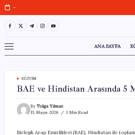
Skip
-
to
content
https://www.facebook.com/
https://twitter.com/
https://t.me/
https://www.instagram.com/
https://youtube.com/
ANA SAYFA
E
EĞITIM
BAE ve Hindistan Arasında 5 Mi
By
Tolga Yılmaz
15 Mayıs 2026
1 Min Read
Birleşik Arap Emirlikleri (BAE), Hindistan ile topla