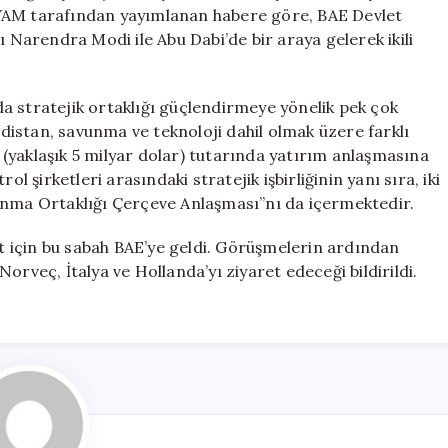
Milyar
 WAM tarafından yayımlanan habere göre, BAE Devlet
Dolarlık
arendra Modi ile Abu Dabi’de bir araya gelerek ikili
Yatırım
Anlaşması
için
a stratejik ortaklığı güçlendirmeye yönelik pek çok
istan, savunma ve teknoloji dahil olmak üzere farklı
(yaklaşık 5 milyar dolar) tutarında yatırım anlaşmasına
l şirketleri arasındaki stratejik işbirliğinin yanı sıra, iki
unma Ortaklığı Çerçeve Anlaşması”nı da içermektedir.
 için bu sabah BAE’ye geldi. Görüşmelerin ardından
orveç, İtalya ve Hollanda’yı ziyaret edeceği bildirildi.