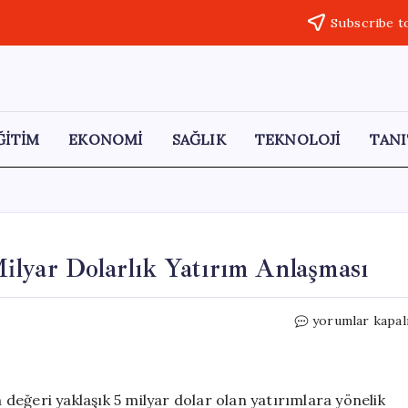
Subscribe t
ĞİTİM
EKONOMİ
SAĞLIK
TEKNOLOJİ
TANI
lyar Dolarlık Yatırım Anlaşması
BAE
yorumlar kapal
ve
Hindistan
Arasında
5
m değeri yaklaşık 5 milyar dolar olan yatırımlara yönelik