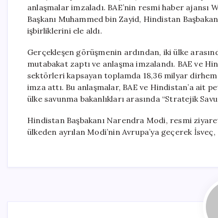
anlaşmalar imzaladı. BAE’nin resmi haber ajansı
Başkanı Muhammed bin Zayid, Hindistan Başbakanı N
işbirliklerini ele aldı.
Gerçekleşen görüşmenin ardından, iki ülke arasınd
mutabakat zaptı ve anlaşma imzalandı. BAE ve Hind
sektörleri kapsayan toplamda 18,36 milyar dirhem 
imza attı. Bu anlaşmalar, BAE ve Hindistan’a ait petro
ülke savunma bakanlıkları arasında “Stratejik Sav
Hindistan Başbakanı Narendra Modi, resmi ziyaret
ülkeden ayrılan Modi’nin Avrupa’ya geçerek İsveç, N