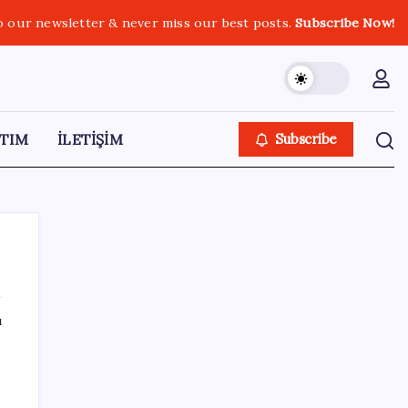
o our newsletter & never miss our best posts.
Subscribe Now!
TIM
İLETİŞİM
Subscribe
ı
SON YAZILAR
‘Çerçeve yasa’ teklifi TBMM’de… MHP’li Feti
Yıldız’dan ‘Demirtaş’ sorusuna yanıt: