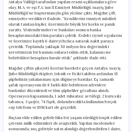
Antalya Valiliği tarafından yapılan resmi açıklamalara göre
olay, M.A. ve eşi F.A.’nın İl Emniyet Müdürlüğü Asayiş Şube
Müdürlüğü’ne başvurmasıyla gün yüzüne çıktı. Mağdur çift,
emniyette verdikleri ifadede, “Kendilerini emniyet müdürü
olarak tanıtan kişiler, üzerimizde büyük bir korku ve panik
yarattı. Yönlendirmeleri ve baskıları sonucu banka
hesaplarımızdaki tüm paraları çektik. Evdeki ziynet eşyalarını
ve üzerimize kayıtlı 6 daireyi hızlıca satarak nakit paraya
çevirdik. Toplamda yaklaşık 50 milyon lira değerindeki
servetimizin bir kısmını onlara teslim ettik, kalanını ise
belirttikleri hesaplara havale ettik.” şeklinde ifade etti.
Mağdur çiftin şikayeti üzerine harekete geçen Antalya Asayiş
Şube Müdürlüğü ekipleri, teknik ve fiziki takibin ardından 15
şüphelinin yakalanması için düğmeye bastılar. Eş zamanlı
şafak operasyonu ile 8 farklı ilde belirlenen adreslere
baskınlar düzenlendi ve tüm şüpheliler gözaltına alındı.
Operasyon kapsamında, 1 adet ruhsatsız av tüfeği, 2 kuru sıkı
tabanca, 3 şarjör, 74 fişek, dolandırıcılıkta kullanılan birçok
cep telefonu ve SIM kart ele geçirildi.
Suçtan elde edilen gelirle lüks bir yaşam sürdüğü tespit edilen
çetenin mülk edinimleri de araştırıldı. Yapılan incelemeler
sonucunda, suç geliriyle satın alındığı değerlendirilen 1 daire,