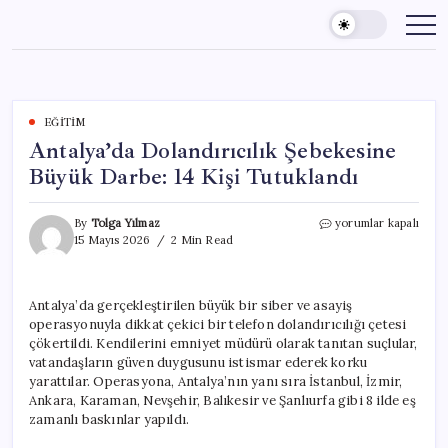
Skip
to
content
EĞITIM
Antalya’da Dolandırıcılık Şebekesine
Büyük Darbe: 14 Kişi Tutuklandı
Antalya’da
By
Tolga Yılmaz
yorumlar kapalı
Dolandırıcılık
15 Mayıs 2026
2 Min Read
Şebekesine
Büyük
Darbe:
Antalya’da gerçekleştirilen büyük bir siber ve asayiş
14
operasyonuyla dikkat çekici bir telefon dolandırıcılığı çetesi
Kişi
Tutuklandı
çökertildi. Kendilerini emniyet müdürü olarak tanıtan suçlular,
için
vatandaşların güven duygusunu istismar ederek korku
yarattılar. Operasyona, Antalya’nın yanı sıra İstanbul, İzmir,
Ankara, Karaman, Nevşehir, Balıkesir ve Şanlıurfa gibi 8 ilde eş
zamanlı baskınlar yapıldı.