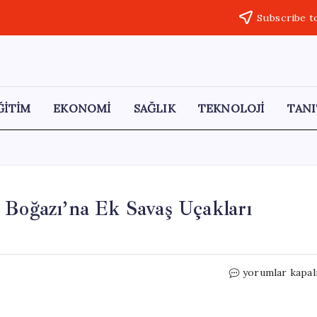
Subscribe t
ĞİTİM
EKONOMİ
SAĞLIK
TEKNOLOJİ
TANI
 Boğazı’na Ek Savaş Uçakları
Acil
yorumlar kapal
Gelişme:
İngiltere
Hürmüz