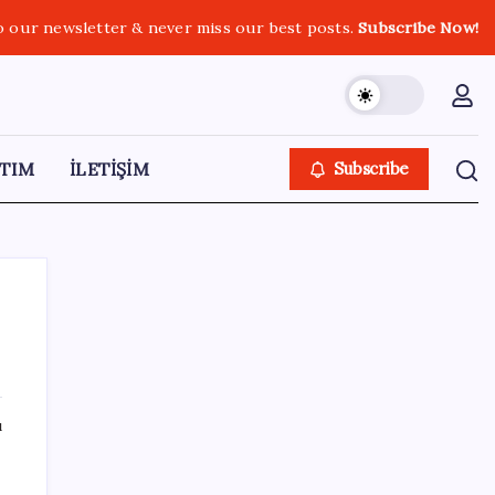
o our newsletter & never miss our best posts.
Subscribe Now!
TIM
İLETİŞİM
Subscribe
SON YAZILAR
ı
‘Çerçeve yasa’ teklifi TBMM’de… MHP’li Feti
Yıldız’dan ‘Demirtaş’ sorusuna yanıt: