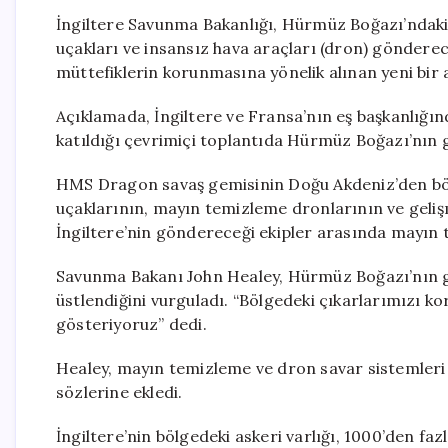
İngiltere Savunma Bakanlığı, Hürmüz Boğazı’ndaki
uçakları ve insansız hava araçları (dron) gönderece
müttefiklerin korunmasına yönelik alınan yeni bir a
Açıklamada, İngiltere ve Fransa’nın eş başkanlığı
katıldığı çevrimiçi toplantıda Hürmüz Boğazı’nın güv
HMS Dragon savaş gemisinin Doğu Akdeniz’den bölgey
uçaklarının, mayın temizleme dronlarının ve gelişm
İngiltere’nin göndereceği ekipler arasında mayın 
Savunma Bakanı John Healey, Hürmüz Boğazı’nın gü
üstlendiğini vurguladı. “Bölgedeki çıkarlarımızı k
gösteriyoruz” dedi.
Healey, mayın temizleme ve dron savar sistemleri iç
sözlerine ekledi.
İngiltere’nin bölgedeki askeri varlığı, 1000’den fazl