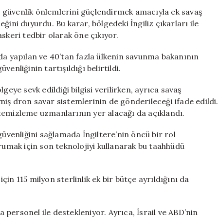
Boğazı’na
 güvenlik önlemlerini güçlendirmek amacıyla ek savaş
Ek
ğini duyurdu. Bu karar, bölgedeki İngiliz çıkarları ile
Savaş
skeri tedbir olarak öne çıkıyor.
Uçakları
Gönderiyor
nda yapılan ve 40’tan fazla ülkenin savunma bakanının
için
enliğinin tartışıldığı belirtildi.
e sevk edildiği bilgisi verilirken, ayrıca savaş
iş dron savar sistemlerinin de gönderileceği ifade edildi
temizleme uzmanlarının yer alacağı da açıklandı.
venliğini sağlamada İngiltere’nin öncü bir rol
orumak için son teknolojiyi kullanarak bu taahhüdü
in 115 milyon sterlinlik ek bir bütçe ayrıldığını da
a personel ile destekleniyor. Ayrıca, İsrail ve ABD’nin