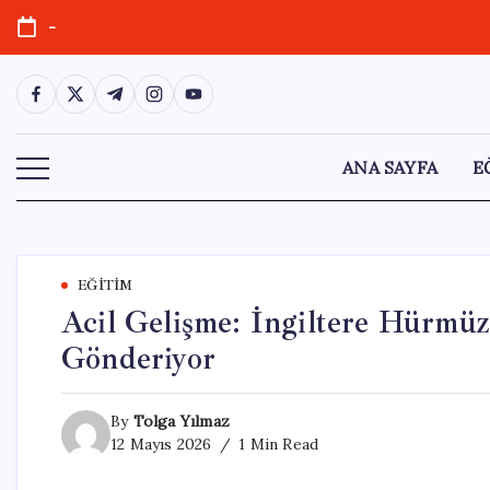
Skip
-
to
content
https://www.facebook.com/
https://twitter.com/
https://t.me/
https://www.instagram.com/
https://youtube.com/
ANA SAYFA
E
EĞITIM
Acil Gelişme: İngiltere Hürmüz
Gönderiyor
By
Tolga Yılmaz
12 Mayıs 2026
1 Min Read