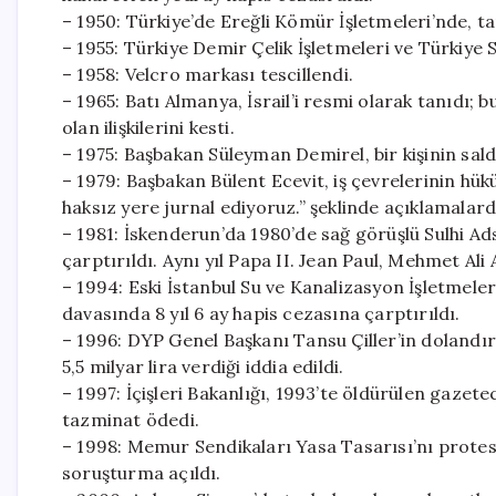
– 1950: Türkiye’de Ereğli Kömür İşletmeleri’nde, tari
– 1955: Türkiye Demir Çelik İşletmeleri ve Türkiye 
– 1958: Velcro markası tescillendi.
– 1965: Batı Almanya, İsrail’i resmi olarak tanıdı;
olan ilişkilerini kesti.
– 1975: Başbakan Süleyman Demirel, bir kişinin sald
– 1979: Başbakan Bülent Ecevit, iş çevrelerinin hü
haksız yere jurnal ediyoruz.” şeklinde açıklamalar
– 1981: İskenderun’da 1980’de sağ görüşlü Sulhi Ad
çarptırıldı. Aynı yıl Papa II. Jean Paul, Mehmet Al
– 1994: Eski İstanbul Su ve Kanalizasyon İşletmele
davasında 8 yıl 6 ay hapis cezasına çarptırıldı.
– 1996: DYP Genel Başkanı Tansu Çiller’in dolandı
5,5 milyar lira verdiği iddia edildi.
– 1997: İçişleri Bakanlığı, 1993’te öldürülen gazet
tazminat ödedi.
– 1998: Memur Sendikaları Yasa Tasarısı’nı prote
soruşturma açıldı.