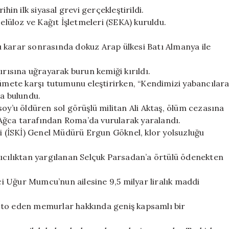
hin ilk siyasal grevi gerçekleştirildi.
Selüloz ve Kağıt İşletmeleri (SEKA) kuruldu.
 bu karar sonrasında dokuz Arap ülkesi Batı Almanya ile
ırısına uğrayarak burun kemiği kırıldı.
kümete karşı tutumunu eleştirirken, “Kendimizi yabancılar
da bulundu.
soy’u öldüren sol görüşlü militan Ali Aktaş, ölüm cezasına
i Ağca tarafından Roma’da vurularak yaralandı.
ri (İSKİ) Genel Müdürü Ergun Göknel, klor yolsuzluğu
rıcılıktan yargılanan Selçuk Parsadan’a örtülü ödenekten
eci Uğur Mumcu’nun ailesine 9,5 milyar liralık maddi
sto eden memurlar hakkında geniş kapsamlı bir