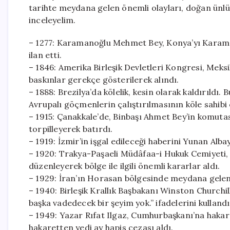
tarihte meydana gelen önemli olayları, doğan ünlü l
inceleyelim.
– 1277: Karamanoğlu Mehmet Bey, Konya’yı Karaman
ilan etti.
– 1846: Amerika Birleşik Devletleri Kongresi, Meksik
baskınlar gerekçe gösterilerek alındı.
– 1888: Brezilya’da kölelik, kesin olarak kaldırıldı.
Avrupalı göçmenlerin çalıştırılmasının köle sahib
– 1915: Çanakkale’de, Binbaşı Ahmet Bey’in komutas
torpilleyerek batırdı.
– 1919: İzmir’in işgal edileceği haberini Yunan Alba
– 1920: Trakya-Paşaeli Müdâfaa-i Hukuk Cemiyeti, 
düzenleyerek bölge ile ilgili önemli kararlar aldı.
– 1929: İran’ın Horasan bölgesinde meydana gelen 
– 1940: Birleşik Krallık Başbakanı Winston Churchil
başka vadedecek bir şeyim yok.” ifadelerini kullandı
– 1949: Yazar Rıfat Ilgaz, Cumhurbaşkanı’na hakaret
hakaretten yedi ay hapis cezası aldı.