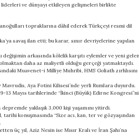
ve
iderleri ve dünyayı etkileyen gelişmeleri birlikte
Önemli
Gelişmeler
için
oğulları topraklarına dâhil ederek Türkçeyi resmi dil
a’ya savaş ilan etti; bu karar, sınır devriyelerine yapılan
 Bu değişimin arkasında kölelik karşıtı eylemler ve yeni gele
i olmaktan daha az maliyetli olduğu gerçeği yatmaktaydı.
ındaki Muavenet-i Milliye Muhribi, HMS Goliath zırhlısını
y Mavrudis, Aya Fotini Kilisesi’nde yerli Rumlara duyurdu.
9-13 Mayıs tarihlerinde “İkinci (Büyük) Edirne Kongresi”ni
depremde yaklaşık 3,000 kişi yaşamını yitirdi.
l, tarihi konuşmasında “Size acı, kan, ter ve gözyaşından
.
ten üç yıl, Aziz Nesin ise Mısır Kralı ve İran Şahı’na