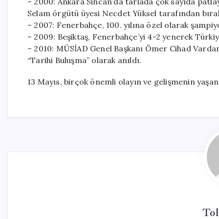
– 2000: Ankara Sincan’da tarlada çok sayıda patlay
Selam örgütü üyesi Necdet Yüksel tarafından bırakıl
– 2007: Fenerbahçe, 100. yılına özel olarak şampiyo
– 2009: Beşiktaş, Fenerbahçe’yi 4-2 yenerek Türkiy
– 2010: MÜSİAD Genel Başkanı Ömer Cihad Vardan, t
“Tarihi Buluşma” olarak anıldı.
13 Mayıs, birçok önemli olayın ve gelişmenin yaşandı
Tol