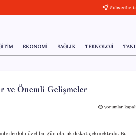
Subscribe t
ĞİTİM
EKONOMİ
SAĞLIK
TEKNOLOJİ
TANI
ar ve Önemli Gelişmeler
13
yorumlar kapal
Mayıs’ta
Tarihe
Geçen
Olaylar
imlerle dolu özel bir gün olarak dikkat çekmektedir. Bu