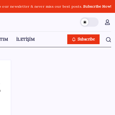
o our newsletter & never miss our best posts.
Subscribe Now!
TIM
İLETİŞİM
Subscribe
ı
SON YAZILAR
Parayla sebze alamayacağız