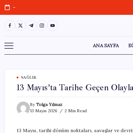
Skip
-
to
content
https://www.facebook.com/
https://twitter.com/
https://t.me/
https://www.instagram.com/
https://youtube.com/
ANA SAYFA
E
SAĞLIK
13 Mayıs’ta Tarihe Geçen Olayl
By
Tolga Yılmaz
13 Mayıs 2026
2 Min Read
13 Mayıs, tarihi dönüm noktaları, savaşlar ve devr