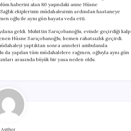
Oğul
 ölüm haberini alan 80 yaşındaki anne Hüsne
Aynı
 Sağlık ekiplerinin müdahalesinin ardından hastaneye
Gün
en oğlu ile aynı gün hayata veda etti.
Hayatını
Kaybetti
ydana geldi. Muhittin Sarıçobanoğlu, evinde geçirdiği kalp
için
ğrenen Hüsne Sarıçobanoğlu, hemen rahatsızlık geçirdi.
k müdahaleyi yaptıktan sonra anneleri ambulansla
lu da yapılan tüm müdahalelere rağmen, oğluyla aynı gün
yakınları arasında büyük bir yasa neden oldu.
Author