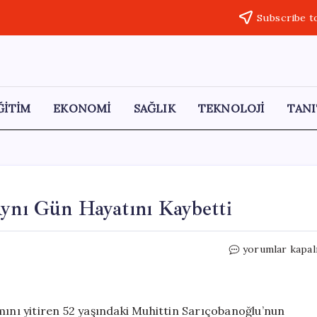
Subscribe t
ĞİTİM
EKONOMİ
SAĞLIK
TEKNOLOJİ
TANI
Aynı Gün Hayatını Kaybetti
Acı
yorumlar kapal
Bir
İkizlik:
Anne
ve
mını yitiren 52 yaşındaki Muhittin Sarıçobanoğlu’nun