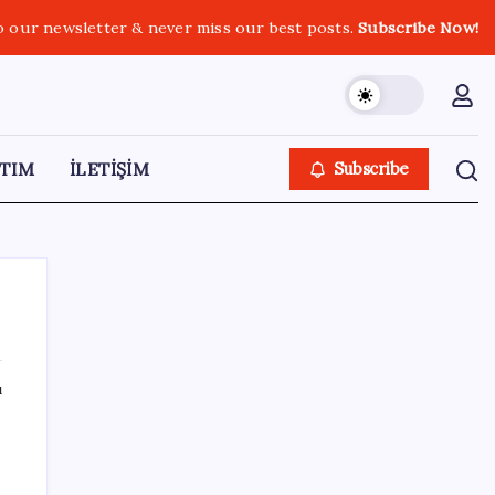
o our newsletter & never miss our best posts.
Subscribe Now!
TIM
İLETİŞİM
Subscribe
ı
SON YAZILAR
‘Çerçeve yasa’ teklifi TBMM’de… MHP’li Feti
Yıldız’dan ‘Demirtaş’ sorusuna yanıt: