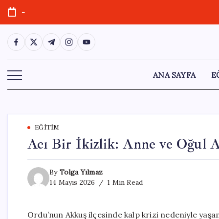
Skip
-
to
content
https://www.facebook.com/
https://twitter.com/
https://t.me/
https://www.instagram.com/
https://youtube.com/
ANA SAYFA
E
EĞITIM
Acı Bir İkizlik: Anne ve Oğul 
By
Tolga Yılmaz
14 Mayıs 2026
1 Min Read
Ordu’nun Akkuş ilçesinde kalp krizi nedeniyle yaşa