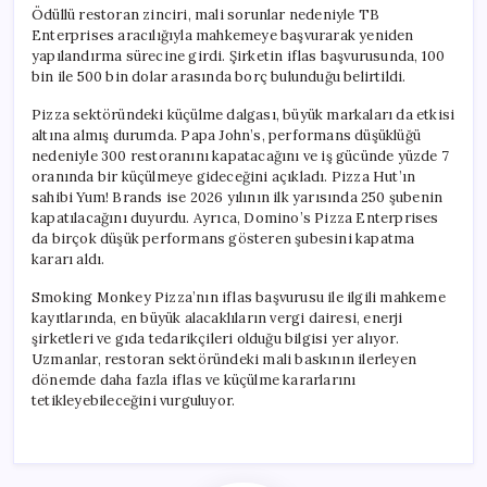
Ödüllü restoran zinciri, mali sorunlar nedeniyle TB
Enterprises aracılığıyla mahkemeye başvurarak yeniden
yapılandırma sürecine girdi. Şirketin iflas başvurusunda, 100
bin ile 500 bin dolar arasında borç bulunduğu belirtildi.
Pizza sektöründeki küçülme dalgası, büyük markaları da etkisi
altına almış durumda. Papa John’s, performans düşüklüğü
nedeniyle 300 restoranını kapatacağını ve iş gücünde yüzde 7
oranında bir küçülmeye gideceğini açıkladı. Pizza Hut’ın
sahibi Yum! Brands ise 2026 yılının ilk yarısında 250 şubenin
kapatılacağını duyurdu. Ayrıca, Domino’s Pizza Enterprises
da birçok düşük performans gösteren şubesini kapatma
kararı aldı.
Smoking Monkey Pizza’nın iflas başvurusu ile ilgili mahkeme
kayıtlarında, en büyük alacaklıların vergi dairesi, enerji
şirketleri ve gıda tedarikçileri olduğu bilgisi yer alıyor.
Uzmanlar, restoran sektöründeki mali baskının ilerleyen
dönemde daha fazla iflas ve küçülme kararlarını
tetikleyebileceğini vurguluyor.