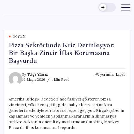
Skip
to
content
EĞITIM
Pizza Sektöründe Kriz Derinleşiyor:
Bir Başka Zincir İflas Korumasına
Başvurdu
Pizza
By
Tolga Yılmaz
yorumlar kapalı
Sektöründe
16 Mayıs 2026
1 Min Read
Kriz
Derinleşiyor:
Bir
Amerika Birleşik Devletleri’nde faaliyet gösteren pizza
Başka
zincirleri, yükselen işçilik, gıda maliyetleri ve artan kira
Zincir
İflas
giderleri nedeniyle zorlu bir süreçten geçiyor. Birçok şubenin
Korumasına
kapanması ve yeniden yapılanma kararlarının alınmasıyla
Başvurdu
birlikte, sektörün önemli oyuncularından Smoking Monkey
için
Pizza da iflas korumasına başvurdu.