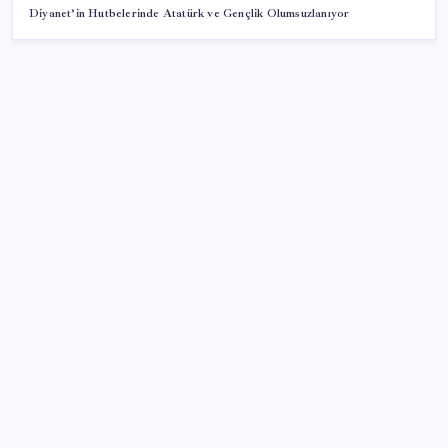
Diyanet’in Hutbelerinde Atatürk ve Gençlik Olumsuzlanıyor
SON YAZILAR
‘Çerçeve yasa’ teklifi TBMM’de… MHP’li Feti
Yıldız’dan ‘Demirtaş’ sorusuna yanıt: ‘Bekleyin’
Enflasyon saatler sonra açıklanacak! Hemen
duyuracağız!
Kullanıcı sayısı 1 milyarı aştı
Konya’da başörtülü kadına saldırı iddiası: Şüpheli
tutuklandı