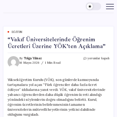
Skip
to
content
EĞITIM
“Vakıf Üniversitelerinde Öğrenim
Ücretleri Üzerine YÖK’ten Açıklama”
“Vakıf
By
Tolga Yılmaz
yorumlar kapalı
Üniversitelerinde
16 Mayıs 2026
1 Min Read
Öğrenim
Ücretleri
Üzerine
Yükseköğretim Kurulu (YÖK), son günlerde kamuoyunda
YÖK’ten
tartışmalara yol açan “Türk öğrenciler daha fazla ücret
Açıklama”
için
ödüyor” iddialarına yanıt verdi. YÖK, vakıf üniversitelerinde
yabancı öğrencilerden daha düşük öğrenim ücreti alındığı
yönündeki söylemlerin doğru olmadığını belirtti. Kurul,
öğrenim ücretlerinin belirlenmesinin tamamen
üniversitelerin mütevelli heyetlerinin yetkisi dahilinde
olduğunu vurguladı.