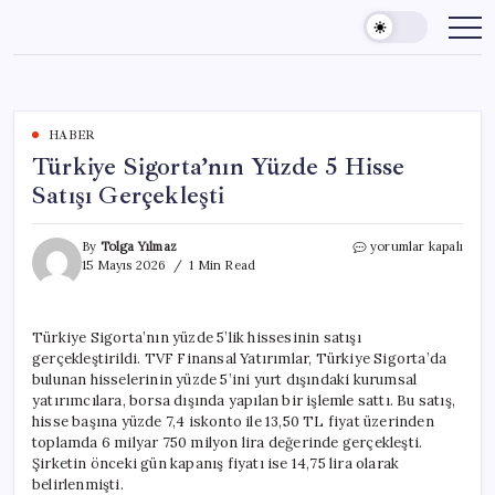
Skip
to
content
HABER
Türkiye Sigorta’nın Yüzde 5 Hisse
Satışı Gerçekleşti
Türkiye
By
Tolga Yılmaz
yorumlar kapalı
Sigorta’nın
15 Mayıs 2026
1 Min Read
Yüzde
5
Hisse
Türkiye Sigorta’nın yüzde 5’lik hissesinin satışı
Satışı
gerçekleştirildi. TVF Finansal Yatırımlar, Türkiye Sigorta’da
Gerçekleşti
için
bulunan hisselerinin yüzde 5’ini yurt dışındaki kurumsal
yatırımcılara, borsa dışında yapılan bir işlemle sattı. Bu satış,
hisse başına yüzde 7,4 iskonto ile 13,50 TL fiyat üzerinden
toplamda 6 milyar 750 milyon lira değerinde gerçekleşti.
Şirketin önceki gün kapanış fiyatı ise 14,75 lira olarak
belirlenmişti.