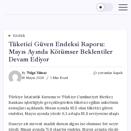
Skip
to
content
HABER
Tüketici Güven Endeksi Raporu:
Mayıs Ayında Kötümser Beklentiler
Devam Ediyor
Tüketici
By
Tolga Yılmaz
yorumlar kapalı
Güven
18 Mayıs 2026
1 Min Read
Endeksi
Raporu:
Mayıs
Türkiye İstatistik Kurumu ve Türkiye Cumhuriyet Merkez
Ayında
Bankası işbirliğiyle gerçekleştirilen tüketici eğilim anketinin
Kötümser
Beklentiler
sonuçları açıklandı. Nisan ayında 85,5 olan tüketici güven
Devam
endeksi, Mayıs ayında yüzde 0,3 artışla 85,8 seviyesine ulaştı.
Ediyor
için
Haneye ait mevcut maddi durum algısı ise olumsuz bir seyir
izledi. Nisan ayında 71,8 olan bu endeks, Mayıs ayında yüzde