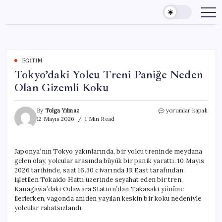
Skip
to
content
EĞITIM
Tokyo’daki Yolcu Treni Paniğe Neden
Olan Gizemli Koku
Tokyo’daki
By
Tolga Yılmaz
yorumlar kapalı
Yolcu
12 Mayıs 2026
1 Min Read
Treni
Paniğe
Neden
Japonya’nın Tokyo yakınlarında, bir yolcu treninde meydana
Olan
gelen olay, yolcular arasında büyük bir panik yarattı. 10 Mayıs
Gizemli
Koku
2026 tarihinde, saat 16.30 civarında JR East tarafından
için
işletilen Tokaido Hattı üzerinde seyahat eden bir tren,
Kanagawa’daki Odawara Station’dan Takasaki yönüne
ilerlerken, vagonda aniden yayılan keskin bir koku nedeniyle
yolcular rahatsızlandı.