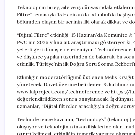
Teknolojinin birey, aile ve iş dünyasındaki etkilerin
Filtre” temasıyla 15 Haziran’da İstanbul’da başlıyor
bölümden oluşan bir serinin ilki olarak dikkat ve 
“Dijital Filtre” etkinliği, 15 Haziran’da Komünite @
PwC’nin 2026 yılına ait araştırması gösteriyor ki,
yeterli geri dönüş elde edemiyor. Technoference, 
ve düşünce yapıları üzerinden de bakarak, bu sorunu 
etkinlik, Türkiye’nin ilk Doğru Soru Sorma Rehberi
Etkinliğin moderatörlüğünü üstlenen Melis Eryiğit
yönetecek. Davet üzerine belirlenen 75 katılımcının
www.lalproject.com/technoference ve https://lu
değerlendirildikten sonra onaylanacak. İş dünyası, 
uzmanlar, “Dijital filtreler aracılığıyla doğru soru
Technoference kavramı, “technology” (teknoloji) v
oluşuyor ve teknolojinin insan ilişkilerine olan mü
(sınır) kelimesi, etkinliğin tematik yapısını oluştu