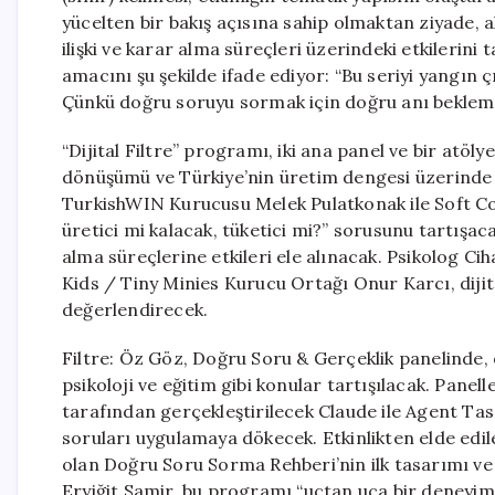
yücelten bir bakış açısına sahip olmaktan ziyade, alg
ilişki ve karar alma süreçleri üzerindeki etkilerini
amacını şu şekilde ifade ediyor: “Bu seriyi yangın 
Çünkü doğru soruyu sormak için doğru anı beklemek 
“Dijital Filtre” programı, iki ana panel ve bir atöl
dönüşümü ve Türkiye’nin üretim dengesi üzerinde
TurkishWIN Kurucusu Melek Pulatkonak ile Soft 
üretici mi kalacak, tüketici mi?” sorusunu tartışacak
alma süreçlerine etkileri ele alınacak. Psikolog C
Kids / Tiny Minies Kurucu Ortağı Onur Karcı, dijit
değerlendirecek.
Filtre: Öz Göz, Doğru Soru & Gerçeklik panelinde, öz
psikoloji ve eğitim gibi konular tartışılacak. Pa
tarafından gerçekleştirilecek Claude ile Agent Tas
soruları uygulamaya dökecek. Etkinlikten elde edil
olan Doğru Soru Sorma Rehberi’nin ilk tasarımı ve
Eryiğit Samir, bu programı “uçtan uca bir deneyim”