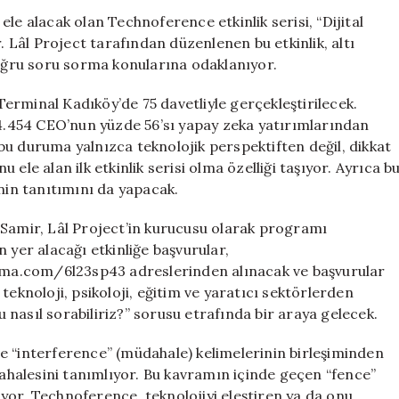
Etkileri
i ele alacak olan Technoference etkinlik serisi, “Dijital
Üzerine
. Lâl Project tarafından düzenlenen bu etkinlik, altı
Yenilikçi
doğru soru sorma konularına odaklanıyor.
Bir
Etkinlik
 Terminal Kadıköy’de 75 davetliyle gerçekleştirilecek.
için
 4.454 CEO’nun yüzde 56’sı yapay zeka yatırımlarından
bu duruma yalnızca teknolojik perspektiften değil, dikkat
ele alan ilk etkinlik serisi olma özelliği taşıyor. Ayrıca b
’nin tanıtımını da yapacak.
 Samir, Lâl Project’in kurucusu olarak programı
 yer alacağı etkinliğe başvurular,
ma.com/6l23sp43 adreslerinden alınacak ve başvurular
teknoloji, psikoloji, eğitim ve yaratıcı sektörlerden
yu nasıl sorabiliriz?” sorusu etrafında bir araya gelecek.
e “interference” (müdahale) kelimelerinin birleşiminden
dahalesini tanımlıyor. Bu kavramın içinde geçen “fence”
ruyor. Technoference, teknolojiyi eleştiren ya da onu