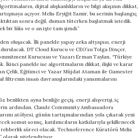
oritmaların, dijital alışkanlıkların ve bilgi akışının dikkat,
 tartışmaya açıyor. Melis Eryiğit Samir, bu serinin başlangıç
çıktıktan sonra değil, duman tüterken başlatmak istedik.
bir lüks ve o an işte tam şimdi.”
yeden oluşacak. İlk panelde yapay zeka altyapısı, enerji
 durulacak. DT Cloud Kurucu ve CEO’su Tolga Dinçer,
Commitment Kurucusu ve Yazarı Erman Taylan, “Türkiye
. İkinci panelde ise algoritmaların dikkat, ilişki ve karar
ihan Çelik, Eğitimci ve Yazar Müjdat Ataman ile Gamester
al filtrenin insan davranışlarındaki yansımalarını
 benlikten ayna benliğe geçiş, enerji alışverişi, iç
nellerin ardından, Claude Community Ambassadors
arımı atölyesi, günün tartışmalarından yola çıkarak yeni
ecek somut sonuç, katılımcıların katkılarıyla şekillenecek
 rehberlik süreci olacak. Technoference Küratörü Melis
 olarak nitelendiriyor.