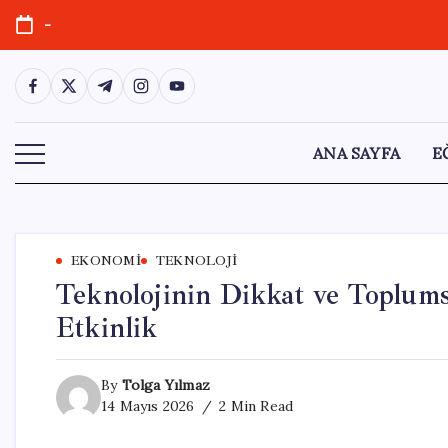
Skip
-
to
content
https://www.facebook.com/
https://twitter.com/
https://t.me/
https://www.instagram.com/
https://youtube.com/
ANA SAYFA
E
EKONOMI
TEKNOLOJI
Teknolojinin Dikkat ve Toplumsa
Etkinlik
By
Tolga Yılmaz
14 Mayıs 2026
2 Min Read