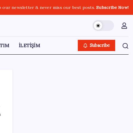
o our newsletter & never miss our best posts.
Subscribe Now!
TIM
İLETİŞİM
Subscribe
SON YAZILAR
ı
Parayla sebze alamayacağız