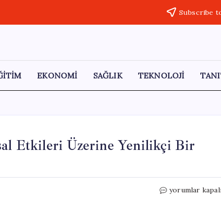
Subscribe t
ĞİTİM
EKONOMİ
SAĞLIK
TEKNOLOJİ
TANI
l Etkileri Üzerine Yenilikçi Bir
Teknolojinin
yorumlar kapal
Dikkat
ve
Toplumsal