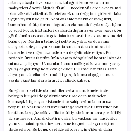
artmaya başladı ve bazı cihaz kategorilerindeki onarım
maliyetleri önemli ölçüde düştü. Önceden yüzlerce avroya mal
olan yüksek kaliteli akıllı telefon ekranı değişimi, giderek daha
uygun fiyatlı hale geldi. Yeni düzenlemelerin destekçileri,
bunun hane bütçelerine doğrudan ekonomik fayda sağladığını
ve yerel küçük işletmeleri canlandırdığını savunuyor. Ancak bu
görünümün arkasında çok daha karmaşık bir ekonomik model
bulunuyor. Modern teknoloji sektörü, yalnızca donanım
satışından değil, aynı zamanda sunulan destek, abonelik
hizmetleri ve diğer hizmetlerden de gelir elde ediyor. Bu
nedenle, üreticiler tüm ürün yaşam döngüsünü kontrol altında
tutmaya çalışıyor. Uzmanlar, bunun mülkiyet kavramını yavaş
yavaş değiştirdiğine dikkat çekiyor. Kullanıcı bir cihaz satın
alıyor; ancak cihaz üzerindeki gerçek kontrol çoğu zaman
yazılım kısıtlamalarıyla üretici elinde kalıyor.
Bu eğilim, özellikle otomobiller ve tarım makinelerinde
belirgin bir şekilde gözlemleniyor. Modern makineler,
karmaşık bilgisayar sistemlerine sahip ve bunların arıza
tespiti ile onarımı özel yazılımlar gerektiriyor. Üreticiler, bu
kısıtlamaları güvenlik ve fikri mülkiyetin korunması gerekliliği
ile savunuyor. Ancak eleştirmenler, bu yaklaşımın müşterileri
yalnızca pahalı şirket hizmetlerine bağımlı hale getirdiğini
ifade ediyor. Bu konu, özellikle çiftçiler için giderek daha