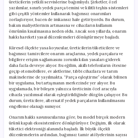
üreticilerin yetkili servislerine bağımlıydı. Şirketler, özel
yazılımlar, sınırlı yedek parça temini ve kilitli teşhis sistemleri
gibi çeşitli yöntemler kullanarak bağımsız onarımları
zorlaştırıyor, bazen de imkansız hale getiriyordu. Bu durum,
bakım maliyetlerinin artmasına ve cihazların kullanım
ömrünün kısalmasına neden oldu. Ancak son yıllarda, onarım
hakkı hareketi yasal düzenlemeleri dönüştürmeye başladı.
Küresel ölçekte yasa koyucular, üreticilerin tüketicilere ve
bağımsız tamircilere onarım araçlarına, yedek parçalara ve
bilgilere erişim sağlamasını zorunlu kılan yasaları giderek
daha fazla devreye alıyor. Bu eğilim, akıllı telefonların ötesine
geçip otomobillere, ev aletlerine, tıbbi cihazlara ve tarım
makinelerine de yayılmakta. “Parça eşleştirme” olarak bilinen
bir uygulama, bu tartışmanın merkezinde yer alıyor. Bu
uygulamada, bir bileşen yalnızca üreticinin özel aracıyla
cihazla yazılımsal olarak eşleştirildiğinde düzgün çalışıyor. Bu
durum, üreticilere, alternatif yedek parçaların kullanılmasını
engelleme olanağı sunuyor.
Onarım hakkı savunucularına göre, bu model birçok modern
ürünü kapalı ekosistemlere dönüştürüyor. Değişim, ilk olarak
tüketici elektroniği alanında başladı. İlk büyük ölçekli
düzenlemelerin ardından, bağımsız tamir atölyelerinin sayısı