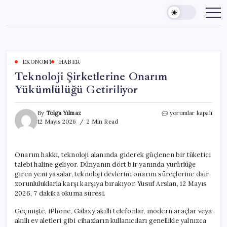
Skip
to
content
EKONOMI
HABER
Teknoloji Şirketlerine Onarım
Yükümlülüğü Getiriliyor
Teknoloji
By
Tolga Yılmaz
yorumlar kapalı
Şirketlerine
12 Mayıs 2026
2 Min Read
Onarım
Yükümlülüğü
Getiriliyor
Onarım hakkı, teknoloji alanında giderek güçlenen bir tüketici
için
talebi haline geliyor. Dünyanın dört bir yanında yürürlüğe
giren yeni yasalar, teknoloji devlerini onarım süreçlerine dair
zorunluluklarla karşı karşıya bırakıyor. Yusuf Arslan, 12 Mayıs
2026, 7 dakika okuma süresi.
Geçmişte, iPhone, Galaxy akıllı telefonlar, modern araçlar veya
akıllı ev aletleri gibi cihazların kullanıcıları genellikle yalnızca