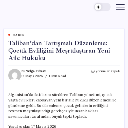
Skip
to
content
HABER
Taliban’dan Tartışmalı Düzenleme:
Çocuk Evliliğini Meşrulaştıran Yeni
Aile Hukuku
Taliban’dan
By
Tolga Yılmaz
yorumlar kapalı
Tartışmalı
17 Mayıs 2026
1 Min Read
Düzenleme:
Çocuk
Evliliğini
Afganistan’da iktidarını sürdüren Taliban yönetimi, çocuk
Meşrulaştıran
yaşta evlilikleri kapsayan yeni bir aile hukuku düzenlemesi ile
Yeni
Aile
gündeme geldi. Bu düzenleme, çocuk gelinlerin evliliğini
Hukuku
resmen meşrulaştırdığı gerekçesiyle insan hakları
için
savunucuları tarafından büyük tepki topladı.
Yusuf Arslan 17 Mayıs 2026