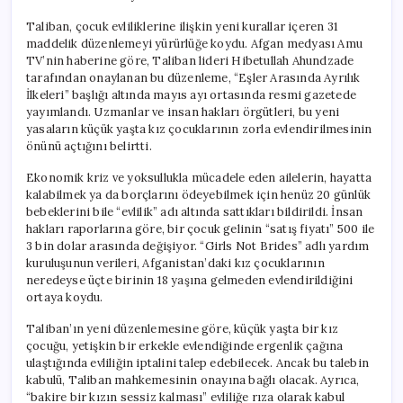
Taliban, çocuk evliliklerine ilişkin yeni kurallar içeren 31
maddelik düzenlemeyi yürürlüğe koydu. Afgan medyası Amu
TV’nin haberine göre, Taliban lideri Hibetullah Ahundzade
tarafından onaylanan bu düzenleme, “Eşler Arasında Ayrılık
İlkeleri” başlığı altında mayıs ayı ortasında resmi gazetede
yayımlandı. Uzmanlar ve insan hakları örgütleri, bu yeni
yasaların küçük yaşta kız çocuklarının zorla evlendirilmesinin
önünü açtığını belirtti.
Ekonomik kriz ve yoksullukla mücadele eden ailelerin, hayatta
kalabilmek ya da borçlarını ödeyebilmek için henüz 20 günlük
bebeklerini bile “evlilik” adı altında sattıkları bildirildi. İnsan
hakları raporlarına göre, bir çocuk gelinin “satış fiyatı” 500 ile
3 bin dolar arasında değişiyor. “Girls Not Brides” adlı yardım
kuruluşunun verileri, Afganistan’daki kız çocuklarının
neredeyse üçte birinin 18 yaşına gelmeden evlendirildiğini
ortaya koydu.
Taliban’ın yeni düzenlemesine göre, küçük yaşta bir kız
çocuğu, yetişkin bir erkekle evlendiğinde ergenlik çağına
ulaştığında evliliğin iptalini talep edebilecek. Ancak bu talebin
kabulü, Taliban mahkemesinin onayına bağlı olacak. Ayrıca,
“bakire bir kızın sessiz kalması” evliliğe rıza olarak kabul