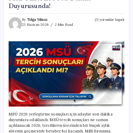
Duyurusunda!
MSÜ
By
Tolga Yılmaz
yorumlar kapalı
Tercih
23 Haziran 2026
2 Min Read
Sonuçları
Açıklandı
Mı,
Ne
Zaman
Açıklanacak
2026?
Gözler
MSB
PERTEM
Son
Dakika
Duyurusunda!
için
MSÜ 2026 yerleştirme sonuçları için adaylar son dakika
duyurulara odaklandı. MSÜ tercih sonuçları ne zaman
açıklanacak 2026, tercihlerin üzerinden bir buçuk aylık
sürenin geçmesiyle beraber hız kazandı. Milli Savunma