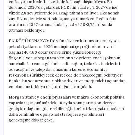
enflasyonun hedefin üzerinde kalacağı düşünülüyor. Bu
durumda, 2026’da çekirdek PCE’nin yüzde 3,1, 2027’de ise
yüzde 2,8 seviyelerinde kalacağı tahmin ediliyor. Ekonomik
zayıflık nedeniyle sert sıkılaşma yapılmazken, Fed’in faiz
oranlarını 2027 sonuna kadar yüzde 3,50-3,75 arasında
tutması bekleniyor.
EN KÖTÜ SENARYO: Dördüncü ve en karamsar senaryoda,
petrol fiyatlarının 2026’nın üçüncü çeyreğine kadar varil
başına 140-160 dolar seviyelerine yükselebileceği
öngörülüyor. Morgan Stanley, bu seviyelerin enerji şokunun
hanehalkı harcama gücünü azaltacağını, tedarik zincirlerini
bozacağını ve talep daralmasının küresel ekonomiyi
resesyona sürükleyecek derecede derinleşeceğini belirtiyor.
Banka, bu senaryonun riskli varlıklar ve enerji talebi açısından
en olumsuz tabloyu oluşturduğunu vurguladı.
Morgan Stanley, enerji piyasaları ve makro ekonomik politika
yapıcılar için önümüzdeki 18 ayda sonuçların son derece
geniş bir dağılım gösterebileceğini belirtirken, yatırımcıların
daha temkinli ve opsiyonel stratejilere yönelmeleri
gerektiğine dikkat çekti.