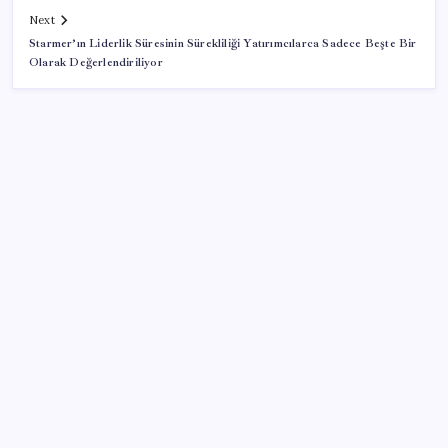
Next
Starmer’ın Liderlik Süresinin Sürekliliği Yatırımcılarca Sadece Beşte Bir
Olarak Değerlendiriliyor
SON YAZILAR
‘Çerçeve yasa’ teklifi TBMM’de… MHP’li Feti
Yıldız’dan ‘Demirtaş’ sorusuna yanıt: ‘Bekleyin’
Enflasyon saatler sonra açıklanacak! Hemen
duyuracağız!
Kullanıcı sayısı 1 milyarı aştı