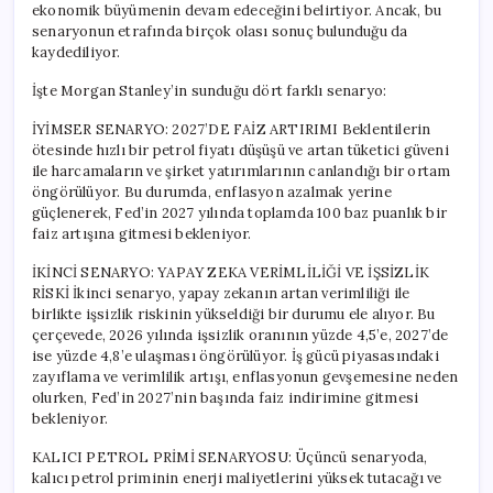
ekonomik büyümenin devam edeceğini belirtiyor. Ancak, bu
senaryonun etrafında birçok olası sonuç bulunduğu da
kaydediliyor.
İşte Morgan Stanley’in sunduğu dört farklı senaryo:
İYİMSER SENARYO: 2027’DE FAİZ ARTIRIMI Beklentilerin
ötesinde hızlı bir petrol fiyatı düşüşü ve artan tüketici güveni
ile harcamaların ve şirket yatırımlarının canlandığı bir ortam
öngörülüyor. Bu durumda, enflasyon azalmak yerine
güçlenerek, Fed’in 2027 yılında toplamda 100 baz puanlık bir
faiz artışına gitmesi bekleniyor.
İKİNCİ SENARYO: YAPAY ZEKA VERİMLİLİĞİ VE İŞSİZLİK
RİSKİ İkinci senaryo, yapay zekanın artan verimliliği ile
birlikte işsizlik riskinin yükseldiği bir durumu ele alıyor. Bu
çerçevede, 2026 yılında işsizlik oranının yüzde 4,5’e, 2027’de
ise yüzde 4,8’e ulaşması öngörülüyor. İş gücü piyasasındaki
zayıflama ve verimlilik artışı, enflasyonun gevşemesine neden
olurken, Fed’in 2027’nin başında faiz indirimine gitmesi
bekleniyor.
KALICI PETROL PRİMİ SENARYOSU: Üçüncü senaryoda,
kalıcı petrol priminin enerji maliyetlerini yüksek tutacağı ve