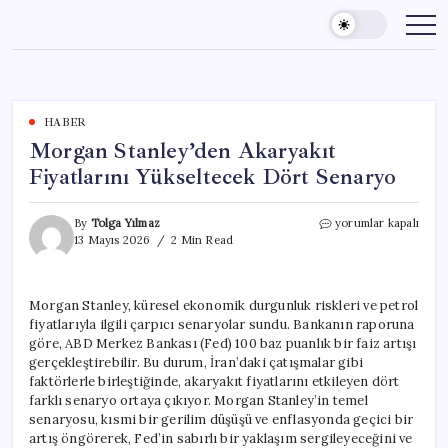
Skip
to
content
HABER
Morgan Stanley’den Akaryakıt
Fiyatlarını Yükseltecek Dört Senaryo
Morgan
By
Tolga Yılmaz
yorumlar kapalı
Stanley’den
13 Mayıs 2026
2 Min Read
Akaryakıt
Fiyatlarını
Yükseltecek
Morgan Stanley, küresel ekonomik durgunluk riskleri ve petrol
Dört
fiyatlarıyla ilgili çarpıcı senaryolar sundu. Bankanın raporuna
Senaryo
için
göre, ABD Merkez Bankası (Fed) 100 baz puanlık bir faiz artışı
gerçekleştirebilir. Bu durum, İran’daki çatışmalar gibi
faktörlerle birleştiğinde, akaryakıt fiyatlarını etkileyen dört
farklı senaryo ortaya çıkıyor. Morgan Stanley’in temel
senaryosu, kısmi bir gerilim düşüşü ve enflasyonda geçici bir
artış öngörerek, Fed’in sabırlı bir yaklaşım sergileyeceğini ve